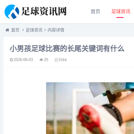
首页
足球资讯
首页
足球资讯
内容详情
小男孩足球比赛的长尾关键词有什么
2026-06-03
25
51kk