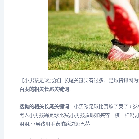
【小男孩足球比赛】长尾关键词有很多，足球资讯网为
百度的相关长尾关键词
：
搜狗的相关长尾关键词
：小男孩足球比赛输了哭了,6岁
黑人小男孩踢足球比赛,小男孩眉眼和笑容一模一样吗,
姐姐,小男孩用手表拍路边迈巴赫