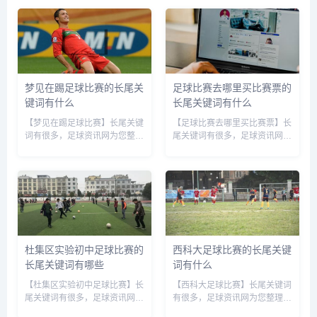
梦见在踢足球比赛的长尾关
足球比赛去哪里买比赛票的
键词有什么
长尾关键词有什么
【梦见在踢足球比赛】长尾关键
【足球比赛去哪里买比赛票】长
词有很多，足球资讯网为您整理
尾关键词有很多，足球资讯网为
各个搜索引擎的相关长尾关键
您整理各个搜索引擎的相关长尾
词： 百度的相关长尾关键词：
关键词： 百度的相关长尾关键
梦见在踢足球比赛什么意思,梦
词：足球比赛去哪里买比赛票
见在踢足球比赛打球,梦见在踢
啊,足球比赛在哪里可以买,足球
足球比赛周公解梦,梦见踢足球
赛门票哪里买,足球赛事在哪买
比赛...
票...
杜集区实验初中足球比赛的
西科大足球比赛的长尾关键
长尾关键词有哪些
词有什么
【杜集区实验初中足球比赛】长
【西科大足球比赛】长尾关键词
尾关键词有很多，足球资讯网为
有很多，足球资讯网为您整理各
您整理各个搜索引擎的相关长尾
个搜索引擎的相关长尾关键词：