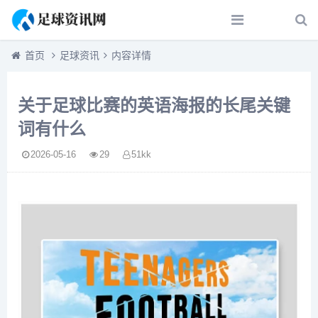
首页
足球资讯
内容详情
关于足球比赛的英语海报的长尾关键
词有什么
2026-05-16
29
51kk