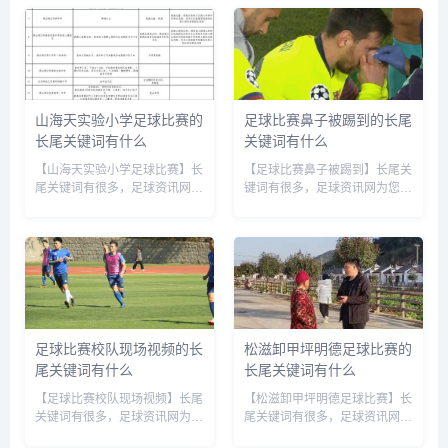
山海天实验小学足球比赛的
足球比赛鼻子被踢到的长尾
长尾关键词有什么
关键词有什么
【山海天实验小学足球比赛】长
【足球比赛鼻子被踢到】长尾关
尾关键词有很多，足球资讯网为
键词有很多，足球资讯网为您整
您整理各个搜索引擎的相关长尾
理各个搜索引擎的相关长尾关键
关键词： 百度的相关长尾关键
词： 百度的相关长尾关键词：
词：2021岚山区小学足球比赛,
足球比赛鼻子被踢到算犯规吗,
实验小学的足球比赛,界石小学
足球踢到鼻子有点肿怎么处理,
足球比赛,南山中心小学举行...
被足球踢到鼻子会变形吗,足球
踢...
足球比赛校队现场视频的长
松滋卸甲坪明德足球比赛的
尾关键词有什么
长尾关键词有什么
【足球比赛校队现场视频】长尾
【松滋卸甲坪明德足球比赛】长
关键词有很多，足球资讯网为您
尾关键词有很多，足球资讯网为
整理各个搜索引擎的相关长尾关
您整理各个搜索引擎的相关长尾