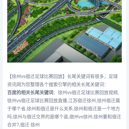
【徐州vs宿迁足球比赛回放】长尾关键词有很多，足球
资讯网为您整理各个搜索引擎的相关长尾关键词：
百度的相关长尾关键词
：徐州vs宿迁足球比赛回放视频,
徐州vs宿迁足球比赛回放直播,江苏宿迁徐州,徐州宿迁属
于哪个省,徐州和宿迁是什么关系,徐州和宿迁是一个地方
吗,徐州与宿迁交界的是哪个县,宿州vs徐州,徐州要和宿迁
合并?,宿迁 徐州