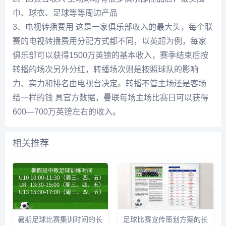
巾、球衣、足球等等周边产品
3、电视转播费用 这是一家俱乐部收入的最大头，每个联
赛的电视转播费用分配方式都不同，以英超为例，每家
俱乐部可以获得1500万英镑的基本收入，赛季结束后按
转播的场次另外分红，转播场次则是按照球队的影响
力、实力和排名由电视台决定。转播不管主场还是客场
给一样的钱 具官方数据，曼联每场主场比赛日可以获得
600—700万英镑左右的收入。
相关推荐
暑期足球比赛集训时间的长
足球比赛宣传策划方案的长