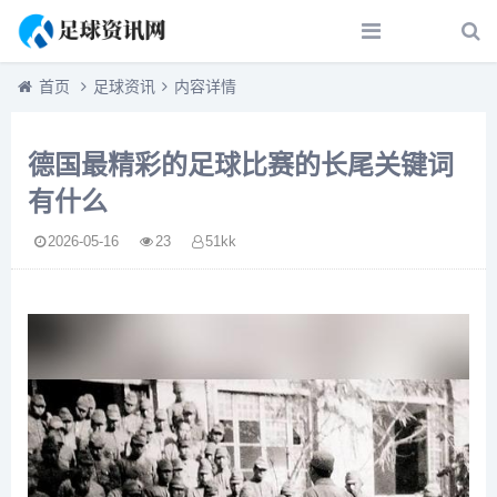
首页
足球资讯
内容详情
德国最精彩的足球比赛的长尾关键词
有什么
2026-05-16
23
51kk