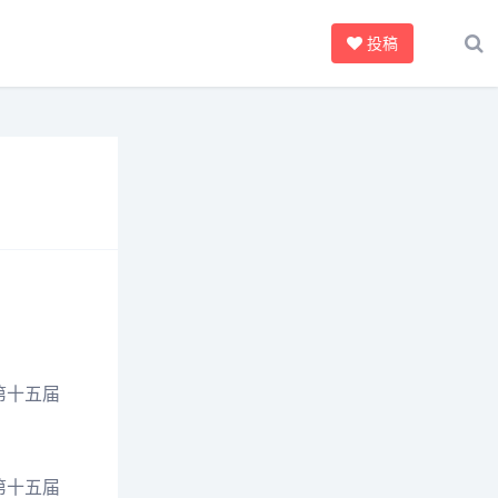
投稿
第十五届
第十五届