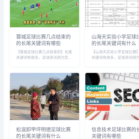
蓉城足球比赛几点结束的
山海天实验小学足球
的长尾关键词有哪些
的长尾关键词有什么
【蓉城足球比赛几点结束的】长尾
【山海天实验小学足球比赛
关键词有很多，足球资讯网为您整
关键词有很多，足球资讯网
理各个搜索引擎的相关长尾关键
理各个搜索引擎的相关长尾
词： 百度的相关长尾关键词：蓉
词： 百度的相关长尾关键词：
城足球比赛几点结束的啊,成都蓉
2021岚山区小学足球比赛,
城足球比赛时间,成都蓉城足球俱
学的足球比赛,界石小学足球比
乐部比赛时间,成都蓉...
南山中心小学举行...
松滋卸甲坪明德足球比赛
信息技术足球比赛的
的长尾关键词有什么
关键词有哪些