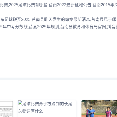
赛,2025足球比赛有哪些,莒南2022最新征地公告,莒南2015
山东足球联赛2025,莒南县昨天发生的命案最新消息,莒南县属于哪
5年中考分数线,莒县2025年规划,莒南县教育和体育局官网,抖音