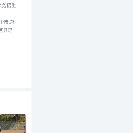
年义务招生
个市,莒
莒县足