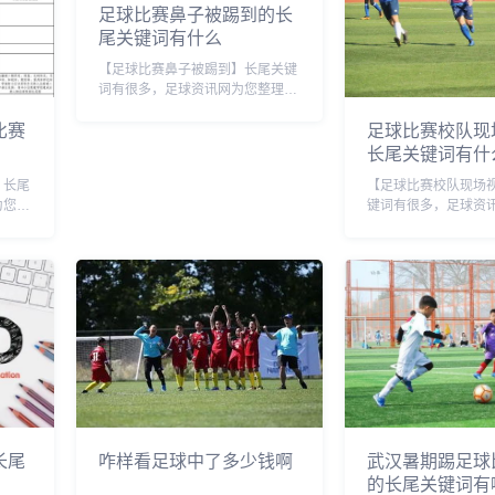
足球比赛鼻子被踢到的长
尾关键词有什么
【足球比赛鼻子被踢到】长尾关键
词有很多，足球资讯网为您整理各
个搜索引擎的相关长尾关键词：
比赛
足球比赛校队现
百度的相关长尾关键词：足球比赛
长尾关键词有什
鼻子被踢到算犯规吗,足球踢到鼻
子有点肿怎么处理,被足球踢到鼻
】长尾
【足球比赛校队现场
子会变形吗,足球踢...
为您整
键词有很多，足球资
关键
各个搜索引擎的相关
百度的相关长尾关键
实验小
校队现场视频播放,足
赛,
现场视频大全,足球比
视频完整版,校园...
长尾
咋样看足球中了多少钱啊
武汉暑期踢足球
的长尾关键词有