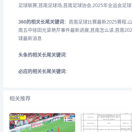
足球联赛,莒南足球场,莒南足球协会,2025年全运会足球比
360的相关长尾关键词
：莒南足球比赛最新2025赛程,
南五中徐田光梁艳芹事件最新进展,莒南怎么读,莒南202
球最新消息
头条的相关长尾关键词
：
必应的相关长尾关键词
：
相关推荐