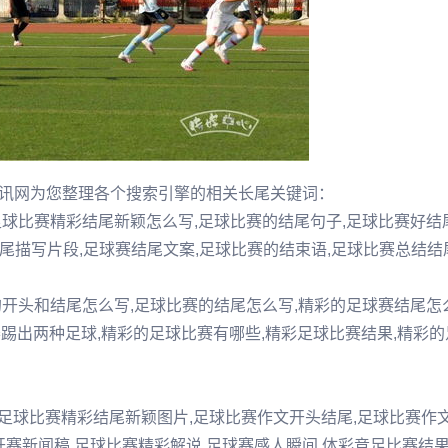
讯网为您整理各个搜索引擎的相关长尾关键词：
球比赛精彩结尾新颖怎么写,足球比赛的结尾句子,足球比赛好结
尾描写片段,足球赛结尾文案,足球比赛的结束语,足球比赛总结结
开头和结尾怎么写,足球比赛的结尾怎么写,精彩的足球赛结尾怎
赛踢出两种足球,精彩的足球比赛有哪些,精彩足球比赛结果,精彩
足球比赛精彩结尾新颖图片,足球比赛作文开头结尾,足球比赛作
赛新闻稿,足球比赛精彩解说,足球赛感人瞬间,体彩竞足比赛结果