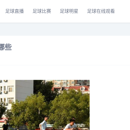
足球直播
足球比赛
足球明星
足球在线观看
哪些