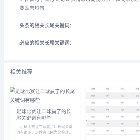
赛励志短句
头条的相关长尾关键词
：
必应的相关长尾关键词
：
相关推荐
足球比赛让二球赢了的长
尾关键词有哪些
【足球比赛让二球赢了】长尾关键
词有很多，足球资讯网为您整理各
个搜索引擎的相关长尾关键词：