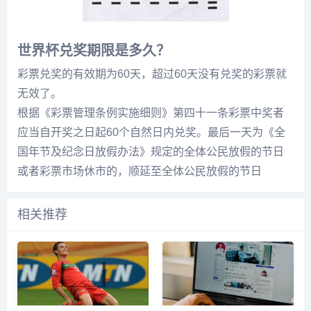
世界杯兑奖期限是多久？
彩票兑奖的有效期为60天，超过60天没有兑奖的彩票就
无效了。
根据《彩票管理条例实施细则》第四十一条彩票中奖者
应当自开奖之日起60个自然日内兑奖。最后一天为《全
国年节及纪念日放假办法》规定的全体公民放假的节日
或者彩票市场休市的，顺延至全体公民放假的节日
相关推荐