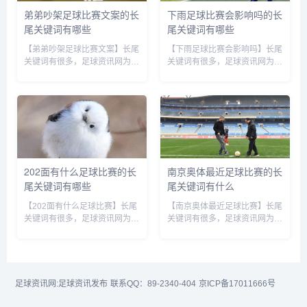
弟弟吵架足球比赛文案的长
下雨足球比赛会影响吗的长
尾关键词有哪些
尾关键词有哪些
【弟弟吵架足球比赛文案】长尾
【下雨足球比赛会影响吗】长尾
关键词有很多，足球资讯网为您
关键词有很多，足球资讯网为您
整理各个搜索引擎的相关长尾关
整理各个搜索引擎的相关长尾关
键词： 百度的相关长尾关键
键词： 百度的相关长尾关键
词：弟弟吵架足球比赛文案怎么
词：下雨足球比赛还能举行吗,
写,弟弟吵架足球比赛文案简短,
足球比赛下雨天会影响进球吗,
弟弟吵架足球比赛文案搞笑,和
下大雨足球比赛能进行吗?,下雨
弟...
了...
202面有什么足球比赛的长
南京奥体最近足球比赛的长
尾关键词有哪些
尾关键词有什么
【202面有什么足球比赛】长尾
【南京奥体最近足球比赛】长尾
关键词有很多，足球资讯网为您
关键词有很多，足球资讯网为您
整理各个搜索引擎的相关长尾关
整理各个搜索引擎的相关长尾关
键词： 百度的相关长尾关键
键词： 百度的相关长尾关键
词：2022年有什么足球比
词：南京奥体最近足球比赛时
赛,2921年足球有什么比赛
间,南京奥体最近足球比赛视频,
呀,2021年有啥足球比赛,今年...
南京奥体最近足球比赛直播,南
足球资讯网:
足球资讯发布
联系QQ：89-2340-404
京ICP备17011666号
京奥...