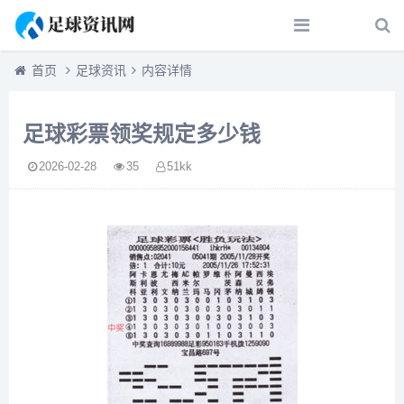
首页
足球资讯
内容详情
足球彩票领奖规定多少钱
2026-02-28
35
51kk