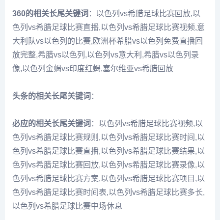
360的相关长尾关键词
：以色列vs希腊足球比赛回放,以
色列vs希腊足球比赛直播,以色列vs希腊足球比赛视频,意
大利队vs以色列的比赛,欧洲杯希腊vs以色列免费直播回
放完整,希腊vs以色列,以色列vs意大利,希腊vs以色列录
像,以色列金蝎vs印度红蝎,塞尔维亚vs希腊回放
头条的相关长尾关键词
：
必应的相关长尾关键词
：以色列vs希腊足球比赛视频,以
色列vs希腊足球比赛规则,以色列vs希腊足球比赛时间,以
色列vs希腊足球比赛直播,以色列vs希腊足球比赛结果,以
色列vs希腊足球比赛回放,以色列vs希腊足球比赛录像,以
色列vs希腊足球比赛方案,以色列vs希腊足球比赛项目,以
色列vs希腊足球比赛时间表,以色列vs希腊足球比赛多长,
以色列vs希腊足球比赛中场休息