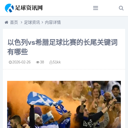
首页
足球资讯
内容详情
以色列vs希腊足球比赛的长尾关键词
有哪些
2026-02-26
38
51kk