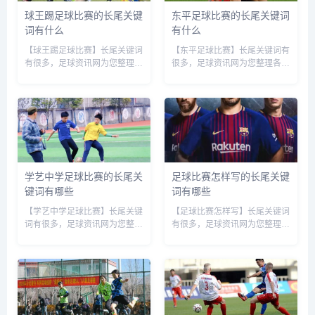
球王踢足球比赛的长尾关键
东平足球比赛的长尾关键词
词有什么
有什么
【球王踢足球比赛】长尾关键词
【东平足球比赛】长尾关键词有
有很多，足球资讯网为您整理各
很多，足球资讯网为您整理各个
个搜索引擎的相关长尾关键词：
搜索引擎的相关长尾关键词：
百度的相关长尾关键词：球王踢
百度的相关长尾关键词：东平足
足球比赛视频,球王踢足球比赛
球比赛时间,东平足球比赛视频,
图片,球王踢足球比赛叫什么,足
东平足球比赛结果,东平足球队,
球,球王,踢足球的球王,什...
东平足球协会,东平有足球场...
学艺中学足球比赛的长尾关
足球比赛怎样写的长尾关键
键词有哪些
词有哪些
【学艺中学足球比赛】长尾关键
【足球比赛怎样写】长尾关键词
词有很多，足球资讯网为您整理
有很多，足球资讯网为您整理各
各个搜索引擎的相关长尾关键
个搜索引擎的相关长尾关键词：
词： 百度的相关长尾关键词：
百度的相关长尾关键词：足球比
足球学校初中,中学足球联赛,中
赛怎样写作文,足球比赛如何写,
学足球俱乐部,2020中学足球赛,
足球比赛怎么写作文?,足球比赛
学勉中学足球队,足球学校...
怎么写一篇作文,足球赛怎...