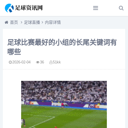
首页
足球直播
内容详情
足球比赛最好的小组的长尾关键词有
哪些
2026-02-04
36
51kk