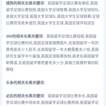
搜狗的相关长尾关键词
：英国留学足球比赛有哪些,英国
留学足球比赛视频,英国大学足球联赛,英国大学足球校队,
英国大学足球,英国大学足球队,英国大学生足球联赛,足球
比赛现场竞争激烈,英国大学生足球,英国足球学校招生
360的相关长尾关键词
：英国留学足球比赛视频,英国留
学足球比赛时间,英国足球英锦赛图片,去英国留学一年的
费用是多少人民币,去英国留学一年大概需要多少钱,英国
研究生留学中介最强,英国足球联赛体制,高考后英国留学
新赛道,去英国留学雅思要考多少分,英格兰联赛杯第四轮
赛程
头条的相关长尾关键词
：
必应的相关长尾关键词
：英国留学足球比赛多长,英国留
学足球比赛中场休息,英国留学足球比赛用球,英国留学足