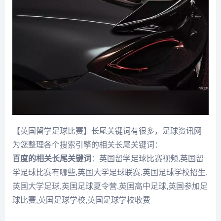
【英国留学足球比赛】长尾关键词有很多，足球资讯网
为您整理各个搜索引擎的相关长尾关键词：
百度的相关长尾关键词
：英国留学足球比赛视频,英国留
学足球比赛有哪些,英国大学足球联赛,英国足球学校招生,
英国大学足球,英国足球夏令营,英国高中足球,英国参加足
球比赛,英国足球学校,英国足球学校收费