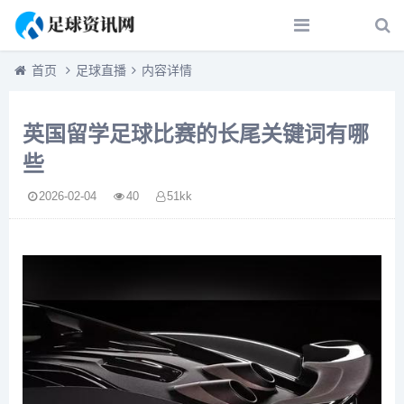
首页
足球直播
内容详情
英国留学足球比赛的长尾关键词有哪
些
2026-02-04
40
51kk