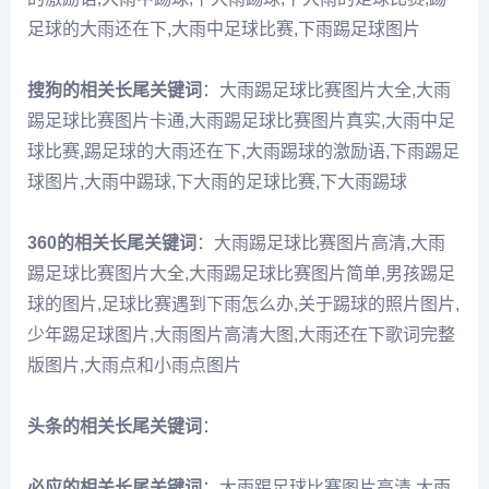
足球的大雨还在下,大雨中足球比赛,下雨踢足球图片
搜狗的相关长尾关键词
：大雨踢足球比赛图片大全,大雨
踢足球比赛图片卡通,大雨踢足球比赛图片真实,大雨中足
球比赛,踢足球的大雨还在下,大雨踢球的激励语,下雨踢足
球图片,大雨中踢球,下大雨的足球比赛,下大雨踢球
360的相关长尾关键词
：大雨踢足球比赛图片高清,大雨
踢足球比赛图片大全,大雨踢足球比赛图片简单,男孩踢足
球的图片,足球比赛遇到下雨怎么办,关于踢球的照片图片,
少年踢足球图片,大雨图片高清大图,大雨还在下歌词完整
版图片,大雨点和小雨点图片
头条的相关长尾关键词
：
必应的相关长尾关键词
：大雨踢足球比赛图片高清,大雨