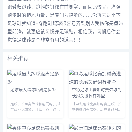
跑鞋归跑鞋，跑鞋的钉都在前脚掌，而且比较尖，增强
跑步时的爬地力量，是专门为跑步的……你再去对比下
足球鞋就知道~穿跑鞋踢球很容易弄到别人受伤你是盘带
型前锋，就更应该习惯穿足球鞋，相信我，习惯后你会
觉得足球鞋是个非常有用的道具！！
相关推荐
足球最大踢球距离是多少
中彩足球比赛加时赛进球的
长尾关键词有哪些
足球，长距离传球和射门时，脚
【中彩足球比赛加时赛进球】长
背该不该绷紧，详细一点，谢
尾关键词有很多，足球资讯网为
谢？这两种动作要不要把脚背绷
您整理各个搜索引擎的相关长尾
紧，要看当时的情况来定。先说
关键词： 百度的相关长尾关键
长传球：一、距离非常远的长传
词：中彩足球比赛加时赛进球规
球，踢球者感觉必须发全力或者
则,中彩足球比赛加时赛进球数,