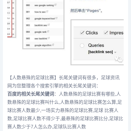
【人数悬殊的足球比赛】长尾关键词有很多，足球资讯
网为您整理各个搜索引擎的相关长尾关键词：
百度的相关长尾关键词
：人数悬殊的足球比赛有哪些,人
数悬殊的足球比赛叫什么,人数悬殊的足球比赛怎么算,足
球比赛人数最少,一场实力悬殊的足球比赛,足球 比赛人
数,足球比赛人数不得少于,最悬殊的足球比赛比分,足球比
赛人数少于7人怎么办,足球队比赛人数