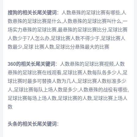
搜狗的相关长尾关键词
：人数悬殊的足球比赛有哪些,人
数悬殊的足球比赛是什么,人数悬殊的足球比赛叫什么,一
场实力悬殊的足球比赛,最悬殊的足球比赛比分,足球比赛
人数少于7人怎么办,足球比赛人数不得少于,足球比赛人
数最少,足球 比赛人数,足球比分悬殊最大的比赛
360的相关长尾关键词
：人数悬殊的足球比赛视频,人数
悬殊的足球比赛在线观看,足球比赛人数每队各多少人,足
球比赛时最多可替换人数为几人,足球比赛人数标准多少
人,足球比赛每队上场人数是多少,人数悬殊的战役有哪些,
足球比赛每场上场人数,足球比赛的人数,足球比赛上场人
数
头条的相关长尾关键词
：