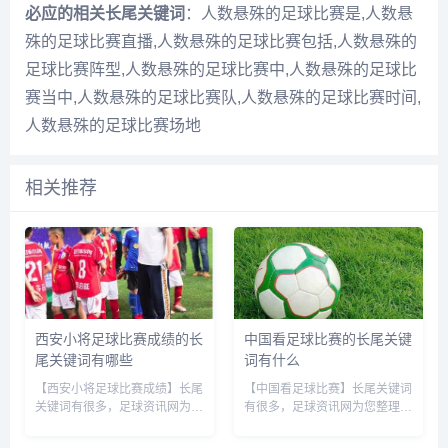
必应的相关长尾关键词
：人数悬殊的足球比赛是,人数悬
殊的足球比赛直播,人数悬殊的足球比赛包括,人数悬殊的
足球比赛阵型,人数悬殊的足球比赛中,人数悬殊的足球比
赛当中,人数悬殊的足球比赛队,人数悬殊的足球比赛时间,
人数悬殊的足球比赛场地
相关推荐
西安小将足球比赛成绩的长
中国看足球比赛的长尾关键
尾关键词有哪些
词有什么
【西安小将足球比赛成绩】长尾
【中国看足球比赛】长尾关键词
关键词有很多，足球资讯网为您
有很多，足球资讯网为您整理各
整理各个搜索引擎的相关长尾关
个搜索引擎的相关长尾关键词：
键词： 百度的相关长尾关键
百度的相关长尾关键词：中国看