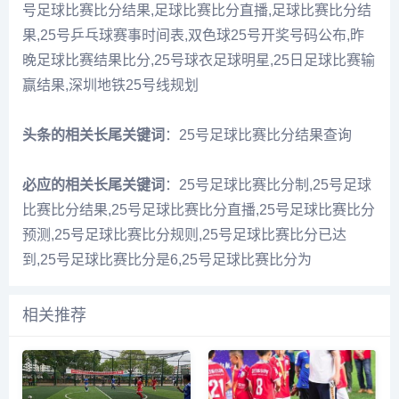
号足球比赛比分结果,足球比赛比分直播,足球比赛比分结
果,25号乒乓球赛事时间表,双色球25号开奖号码公布,昨
晚足球比赛结果比分,25号球衣足球明星,25日足球比赛输
赢结果,深圳地铁25号线规划
头条的相关长尾关键词
：25号足球比赛比分结果查询
必应的相关长尾关键词
：25号足球比赛比分制,25号足球
比赛比分结果,25号足球比赛比分直播,25号足球比赛比分
预测,25号足球比赛比分规则,25号足球比赛比分已达
到,25号足球比赛比分是6,25号足球比赛比分为
相关推荐