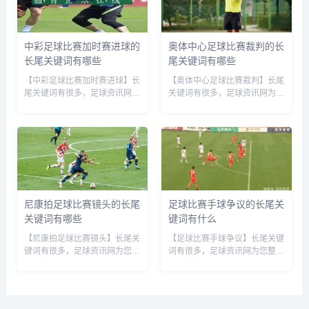
的长传...
中彩足球比赛加时赛进球的
奥体中心足球比赛裁判的长
长尾关键词有哪些
尾关键词有哪些
【中彩足球比赛加时赛进球】长
【奥体中心足球比赛裁判】长尾
尾关键词有很多，足球资讯网为
关键词有很多，足球资讯网为您
您整理各个搜索引擎的相关长尾
整理各个搜索引擎的相关长尾关
关键词： 百度的相关长尾关键
键词： 百度的相关长尾关键
词：中彩足球比赛加时赛进球规
词：奥体中心足球比赛裁判名
则,中彩足球比赛加时赛进球数,
单,奥体中心足球比赛裁判是谁,
中彩足球比赛加时赛进球算犯
奥体中心足球比赛裁判要求,奥
规...
体中...
尼康拍足球比赛镜头的长尾
足球比赛手球争议的长尾关
关键词有哪些
键词有什么
【尼康拍足球比赛镜头】长尾关
【足球比赛手球争议】长尾关键
键词有很多，足球资讯网为您整
词有很多，足球资讯网为您整理
理各个搜索引擎的相关长尾关键
各个搜索引擎的相关长尾关键
词： 百度的相关长尾关键词：
词： 百度的相关长尾关键词：
尼康拍足球比赛镜头怎么调,尼
足球比赛手球判罚规则,足球比
康拍足球比赛镜头怎么设置,尼
赛手球新规则,足球比赛手球怎