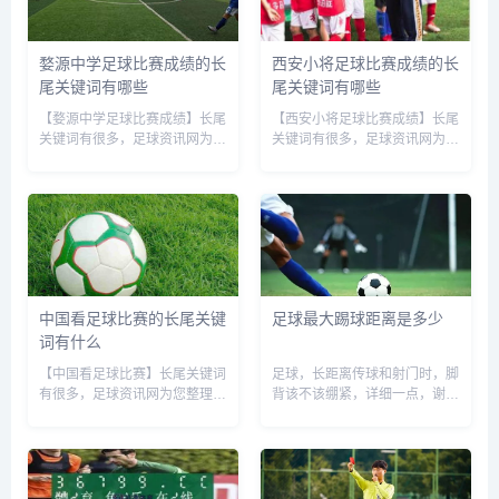
婺源中学足球比赛成绩的长
西安小将足球比赛成绩的长
尾关键词有哪些
尾关键词有哪些
【婺源中学足球比赛成绩】长尾
【西安小将足球比赛成绩】长尾
关键词有很多，足球资讯网为您
关键词有很多，足球资讯网为您
整理各个搜索引擎的相关长尾关
整理各个搜索引擎的相关长尾关
键词： 百度的相关长尾关键
键词： 百度的相关长尾关键
词：婺源中学足球比赛成绩查
词：西安小将足球比赛成绩查
询,婺源中学足球比赛成绩单,婺
询,西安小将足球比赛成绩公布,
源中学足球比赛成绩公布,婺源
西安小将足球比赛成绩单,西安
中学...
小将...
中国看足球比赛的长尾关键
足球最大踢球距离是多少
词有什么
【中国看足球比赛】长尾关键词
足球，长距离传球和射门时，脚
有很多，足球资讯网为您整理各
背该不该绷紧，详细一点，谢
个搜索引擎的相关长尾关键词：
谢？这两种动作要不要把脚背绷
百度的相关长尾关键词：中国看
紧，要看当时的情况来定。先说
足球比赛的软件,中国看足球比
长传球：一、距离非常远的长传
赛的网站,中国看足球比赛的
球，踢球者感觉必须发全力或者
app,中国足球比赛级别,中国...
是百分之七十以上的力量，这样