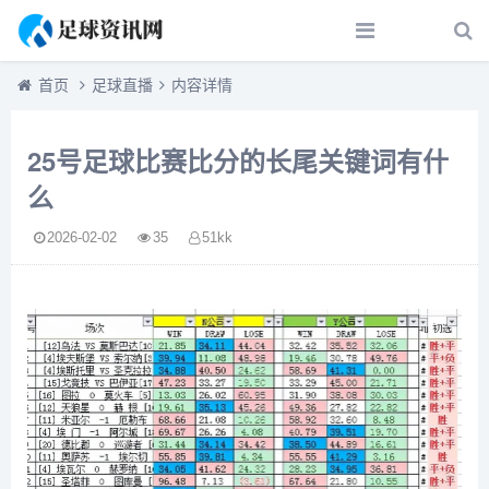
首页
足球直播
内容详情
25号足球比赛比分的长尾关键词有什
么
2026-02-02
35
51kk