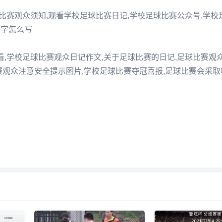
球比赛观众须知,观看学校足球比赛日记,学校足球比赛公众号,学校
0字怎么写
,学校足球比赛观众日记作文,关于足球比赛的日记,足球比赛观
比赛观众注意安全提示图片,学校足球比赛夺冠喜报,足球比赛会采