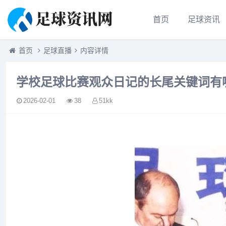
首页
足球资讯
首页
足球直播
内容详情
学校足球比赛观众日记的长尾关键词有
2026-02-01
38
51kk