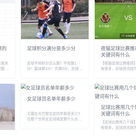
果的
足球积分满分是多少分
夜猫足球比赛推
关键词有什么
长尾关
足球平局积分怎么算？平局算1
【夜猫足球比赛推荐
您整理
分！赢球算3分！负算0分，足球比
有很多，足球资讯网
键词：
赛有胜负平，平局只能算1分，在
搜索引擎的相关长尾关
6足球
比赛当中双方比赛踢成1比1或者2
度的相关长尾关键词
足球
比2，0比0都是算平局的，平局在
app下载,夜猫game
世界杯小组赛的时候只能算一分，
球夜猫,夜猫俱乐部怎
在平日联赛也只能...
乐部是干嘛...
女足球员名单年薪多少
足球比赛用几个
关键词有什么
王霜在大巴黎女足的年薪是多少?
在整个世界女足领域里算什么水
【足球比赛用几个球
平|王？王霜在巴黎圣日耳曼女足
有很多，足球资讯网
的年薪，换算成人民币为50万元左
搜索引擎的相关长尾关
右。这个级别的年薪放在男足领域