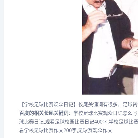
【学校足球比赛观众日记】长尾关键词有很多，足球资
百度的相关长尾关键词
：学校足球比赛观众日记怎么写,
球比赛日记,观看足球校园比赛日记400字,学校足球比赛
看学校足球比赛作文200字,足球赛观众作文