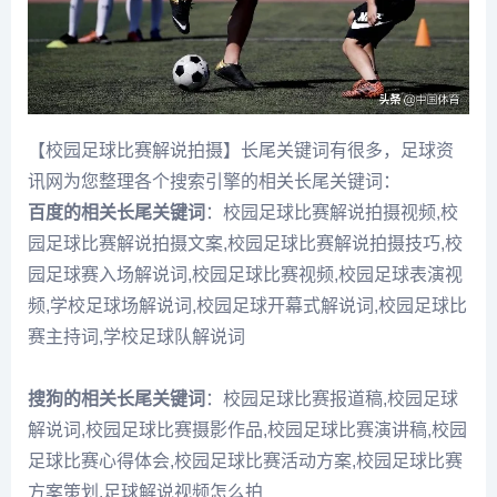
【校园足球比赛解说拍摄】长尾关键词有很多，足球资
讯网为您整理各个搜索引擎的相关长尾关键词：
百度的相关长尾关键词
：校园足球比赛解说拍摄视频,校
园足球比赛解说拍摄文案,校园足球比赛解说拍摄技巧,校
园足球赛入场解说词,校园足球比赛视频,校园足球表演视
频,学校足球场解说词,校园足球开幕式解说词,校园足球比
赛主持词,学校足球队解说词
搜狗的相关长尾关键词
：校园足球比赛报道稿,校园足球
解说词,校园足球比赛摄影作品,校园足球比赛演讲稿,校园
足球比赛心得体会,校园足球比赛活动方案,校园足球比赛
方案策划,足球解说视频怎么拍