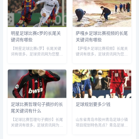
决，这将是该球场的首秀。这个
全,足球比赛垂直阴影图片高清,
消息是否属实？就龙兴足球场
足球比赛垂直阴影图片素材,足
的...
球场...
明星足球比赛c罗的长尾关
萨嘎乡足球比赛视频的长尾
键词有哪些
关键词有哪些
【明星足球比赛c罗】长尾关键
【萨嘎乡足球比赛视频】长尾关
词有很多，足球资讯网为您整理
键词有很多，足球资讯网为您整
各个搜索引擎的相关长尾关键
理各个搜索引擎的相关长尾关键
词： 百度的相关长尾关键词：
词： 百度的相关长尾关键词：
明星足球比赛c罗是哪一集,足球
萨嘎乡足球比赛视频回放,萨嘎
明星c罗球赛视频,足球明星c罗
乡足球比赛视频直播,萨沙 足球,
踢足球,足球明星 c罗,足球...
萨沙足球俱乐部美篇,萨拉足...
足球比赛哲理句子摘抄的长
足球规划要多少钱
尾关键词有什么
【足球比赛哲理句子摘抄】长尾
山东省青岛市胶州青岛足球小镇
关键词有很多，足球资讯网为您
项目规划特色亮点？青岛足球小
整理各个搜索引擎的相关长尾关
镇规划特色亮点： 承办国际和
键词： 百度的相关长尾关键
全国高水平青少年足球赛等赛事