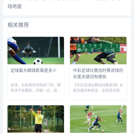
场地是
相关推荐
足球最大踢球距离是多少
中彩足球比赛加时赛进球的
长尾关键词有哪些
足球，长距离传球和射门时，脚
【中彩足球比赛加时赛进球】长
背该不该绷紧，详细一点，谢
尾关键词有很多，足球资讯网为
谢？这两种动作要不要把脚背绷
您整理各个搜索引擎的相关长尾
紧，要看当时的情况来定。先说
关键词： 百度的相关长尾关键
长传球：一、距离非常远的长传
词：中彩足球比赛加时赛进球规
球，踢球者感觉必须发全力或者
则,中彩足球比赛加时赛进球数,
是百分之七十以上的力量，这样
中彩足球比赛加时赛进球算犯
的长传...
规...