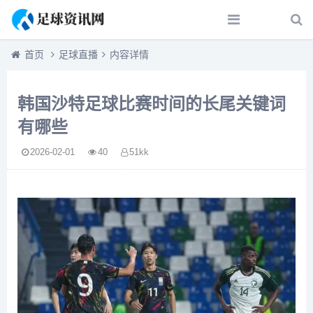
首页
足球直播
内容详情
韩国沙特足球比赛时间的长尾关键词
有哪些
2026-02-01
40
51kk