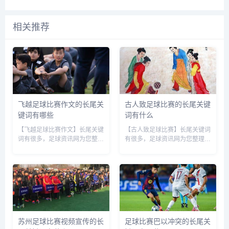
相关推荐
飞越足球比赛作文的长尾关
古人致足球比赛的长尾关键
键词有哪些
词有什么
【飞越足球比赛作文】长尾关键
【古人致足球比赛】长尾关键词
词有很多，足球资讯网为您整理
有很多，足球资讯网为您整理各
各个搜索引擎的相关长尾关键
个搜索引擎的相关长尾关键词：
词： 百度的相关长尾关键词：
百度的相关长尾关键词：古人致
足球飞翔作文600字,足球飞跃,
足球比赛的诗句,古人致足球比
飞越足球网,让足球飞作文,会飞
赛的一封信,古人致足球比赛的
的足球场作文,19年上教资...
祝福语,古代足球运动的古诗,...
苏州足球比赛视频宣传的长
足球比赛巴以冲突的长尾关