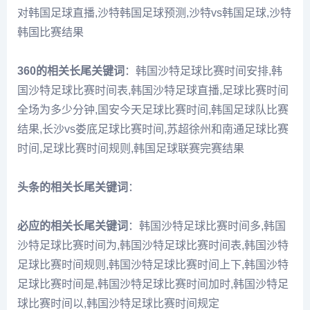
对韩国足球直播,沙特韩国足球预测,沙特vs韩国足球,沙特
韩国比赛结果
360的相关长尾关键词
：韩国沙特足球比赛时间安排,韩
国沙特足球比赛时间表,韩国沙特足球直播,足球比赛时间
全场为多少分钟,国安今天足球比赛时间,韩国足球队比赛
结果,长沙vs娄底足球比赛时间,苏超徐州和南通足球比赛
时间,足球比赛时间规则,韩国足球联赛完赛结果
头条的相关长尾关键词
：
必应的相关长尾关键词
：韩国沙特足球比赛时间多,韩国
沙特足球比赛时间为,韩国沙特足球比赛时间表,韩国沙特
足球比赛时间规则,韩国沙特足球比赛时间上下,韩国沙特
足球比赛时间是,韩国沙特足球比赛时间加时,韩国沙特足
球比赛时间以,韩国沙特足球比赛时间规定