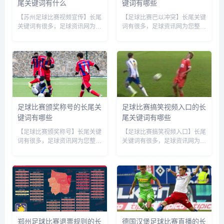
尾关键词有什么
键词有哪些
【苏州足球比赛视频宣传】长尾
【足球比赛巴以冲突】长尾关键
关键词有很多，足球资讯网为您
词有很多，足球资讯网为您整理
整理各个搜索引擎的相关长尾关
各个搜索引擎的相关长尾关键
键词： 百度的相关长尾关键
词： 百度的相关长尾关键词：
词：苏州足球比赛视频宣传片,
巴以冲突指,巴以冲突谁会胜,巴
苏州足球比赛视频宣传文案,足
以冲突解决方案,巴以冲突实况,
球比赛 苏州,苏州足球赛2020...
巴 以冲突,巴以冲突解决方法...
足球比赛颁奖称号的长尾关
足球比赛搞笑视频入口的长
键词有哪些
尾关键词有哪些
【足球比赛颁奖称号】长尾关键
【足球比赛搞笑视频入口】长尾
词有很多，足球资讯网为您整理
关键词有很多，足球资讯网为您
各个搜索引擎的相关长尾关键
整理各个搜索引擎的相关长尾关
词： 百度的相关长尾关键词：
键词： 百度的相关长尾关键
足球比赛颁奖称号有哪些,足球
词：足球比赛搞笑视频入口在线
比赛颁奖称号是什么,足球比赛
观看,足球比赛搞笑视频入口下
颁奖称号怎么写,足球颁奖名称,
载,足球比赛搞笑视频集锦,足球
足...
比...
郑州足球比赛退票规则的长
德国汉堡足球比赛直播的长