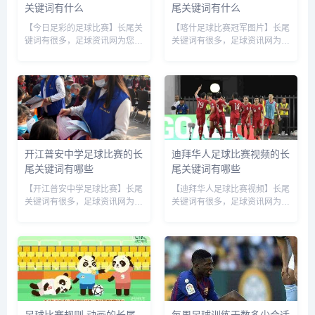
关键词有什么
尾关键词有什么
【今日足彩的足球比赛】长尾关
【喀什足球比赛冠军图片】长尾
键词有很多，足球资讯网为您整
关键词有很多，足球资讯网为您
理各个搜索引擎的相关长尾关键
整理各个搜索引擎的相关长尾关
词： 百度的相关长尾关键词：
键词： 百度的相关长尾关键
今日足彩的足球比赛有哪些,今
词：喀什足球比赛冠军图片高
日足彩的足球比赛结果查询,今
清,喀什足球比赛冠军图片大全,
日足彩赛事比赛,今日足彩比赛
喀什足球队,喀什足球历史,喀什
结...
市...
开江普安中学足球比赛的长
迪拜华人足球比赛视频的长
尾关键词有哪些
尾关键词有哪些
【开江普安中学足球比赛】长尾
【迪拜华人足球比赛视频】长尾
关键词有很多，足球资讯网为您
关键词有很多，足球资讯网为您
整理各个搜索引擎的相关长尾关
整理各个搜索引擎的相关长尾关
键词： 百度的相关长尾关键
键词： 百度的相关长尾关键
词：开江普安中学招生电话,开
词：迪拜华人足球比赛视频回
江普安中学校长,开江普安中学
放,迪拜华人足球比赛视频直播,
高考喜报,开江普安中学2019
迪拜华人足球比赛视频完整版,
高...
迪拜...
足球比赛规则 动画的长尾
每周足球训练天数多少合适