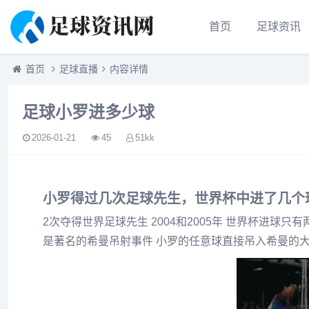
首页
足球资讯
首页
足球直播
内容详情
足球小罗进多少球
2026-01-21
45
51kk
小罗得过几次足球先生，世界杯中进了几个
2次夺得世界足球先生 2004和2005年 世界杯进球只
是著名的希曼吊射事件 小罗的任意球直接吊入希曼的大