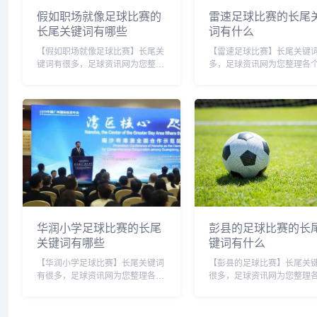
假如职场就像足球比赛的
雷速足球比赛的长尾
长尾关键词有哪些
词有什么
【假如职场就像足球比赛】长尾关
【雷速足球比赛】长尾关键
键词有很多，足球资讯网为您整理
多，足球资讯网为您整理各
各个搜索引擎的相关长尾关键词：
引擎的相关长尾关键词： 百度的
百度的相关长尾关键词：如果职场
相关长尾关键词：雷速足球
是一场大戏 那你需要了解,职场如
时比分,雷速足球比赛直播,雷
球场,假如我是职场人,职场如同,职
球体育,雷速足球即时比分手机
场如赛场,...
雷速体育 足球...
华润小学足球比赛的长尾
彭县的足球比赛的长
关键词有哪些
键词有什么
【华润小学足球比赛】长尾关键词
【彭县的足球比赛】长尾关
有很多，足球资讯网为您整理各个
很多，足球资讯网为您整理
搜索引擎的相关长尾关键词： 百
索引擎的相关长尾关键词： 百度
度的相关长尾关键词：华润小学足
的相关长尾关键词：彭县的
球队,华润实验小学足球队,华新小
赛有哪些,彭县的足球比赛在哪