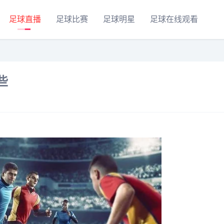
足球直播
足球比赛
足球明星
足球在线观看
些