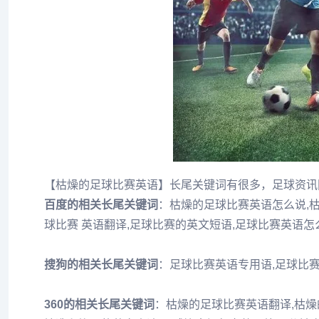
【枯燥的足球比赛英语】长尾关键词有很多，足球资讯
百度的相关长尾关键词
：枯燥的足球比赛英语怎么说,枯
球比赛 英语翻译,足球比赛的英文短语,足球比赛英语怎
搜狗的相关长尾关键词
：足球比赛英语专用语,足球比赛英
360的相关长尾关键词
：枯燥的足球比赛英语翻译,枯燥