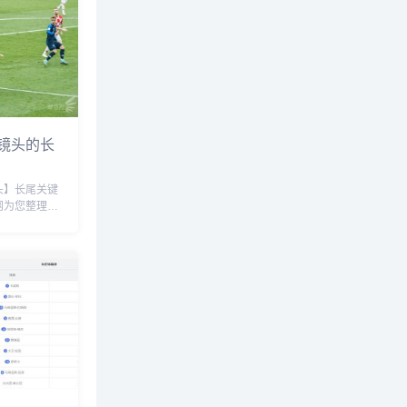
镜头的长
头】长尾关键
网为您整理各
尾关键词：
词：尼康拍足
康拍足球比
拍足球比赛