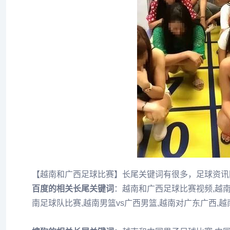
【越南和广西足球比赛】长尾关键词有很多，足球资讯
百度的相关长尾关键词
：越南和广西足球比赛视频,越南
南足球队比赛,越南男篮vs广西男篮,越南对广东广西,