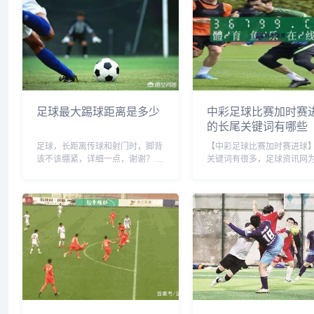
足球最大踢球距离是多少
中彩足球比赛加时赛
的长尾关键词有哪些
足球，长距离传球和射门时，脚背
【中彩足球比赛加时赛进球
该不该绷紧，详细一点，谢谢？这
关键词有很多，足球资讯网
两种动作要不要把脚背绷紧，要看
理各个搜索引擎的相关长尾
当时的情况来定。先说长传球：
词： 百度的相关长尾关键词：中
一、距离非常远的长传球，踢球者
彩足球比赛加时赛进球规则,
感觉必须发全力或者是百分之七十
足球比赛加时赛进球数,中彩
以上的力量，这样的长传...
比赛加时赛进球算犯规...