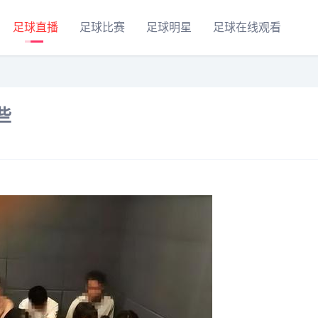
足球直播
足球比赛
足球明星
足球在线观看
些