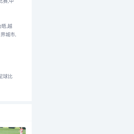
比赛,中
晤,越
界城市,
足球比