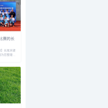
比赛的长
赛】长尾关键
网为您整理各
尾关键词：
词：海宁高中
高中组足球
足球比赛时