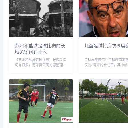
苏州和盐城足球比赛的长
儿童足球打底衣厚度
尾关键词有什么
【苏州和盐城足球比赛】长尾关键
足球皮革厚度？足球表面那
词有很多，足球资讯网为您整理各
仅为3毫米的合成革，其中就
个搜索引擎的相关长尾关键词：
了高固化聚氨酯、透明聚氨
百度的相关长尾关键词：苏州和盐
和“微泡混合塑料”以及天然
城足球比赛结果,苏州与盐城足球
共多达10层的材料有机结合
比赛结果如何,苏州和盐城足球比
据生产微泡混合塑料的德国Ba
赛哪个好,苏州盐城...
公司介绍，这...