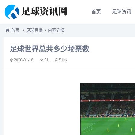
首页
足球资讯
首页
足球直播
内容详情
足球世界总共多少场票数
2026-01-18
51
51kk