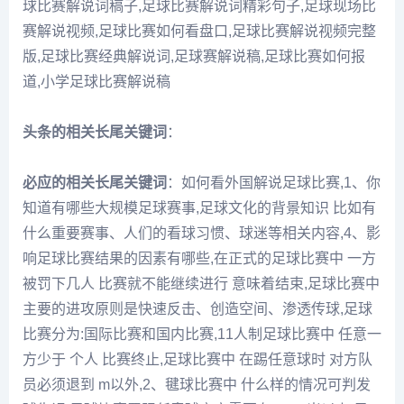
球比赛解说词稿子,足球比赛解说词精彩句子,足球现场比
赛解说视频,足球比赛如何看盘口,足球比赛解说视频完整
版,足球比赛经典解说词,足球赛解说稿,足球比赛如何报
道,小学足球比赛解说稿
头条的相关长尾关键词
：
必应的相关长尾关键词
：如何看外国解说足球比赛,1、你
知道有哪些大规模足球赛事,足球文化的背景知识 比如有
什么重要赛事、人们的看球习惯、球迷等相关内容,4、影
响足球比赛结果的因素有哪些,在正式的足球比赛中 一方
被罚下几人 比赛就不能继续进行 意味着结束,足球比赛中
主要的进攻原则是快速反击、创造空间、渗透传球,足球
比赛分为:国际比赛和国内比赛,11人制足球比赛中 任意一
方少于 个人 比赛终止,足球比赛中 在踢任意球时 对方队
员必须退到 m以外,2、毽球比赛中 什么样的情况可判发