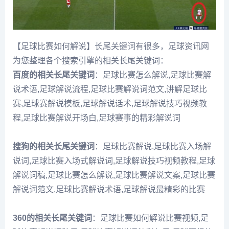
【足球比赛如何解说】长尾关键词有很多，足球资讯网
为您整理各个搜索引擎的相关长尾关键词：
百度的相关长尾关键词
：足球比赛怎么解说,足球比赛解
说术语,足球解说流程,足球比赛解说词范文,讲解足球比
赛,足球赛解说模板,足球解说话术,足球解说技巧视频教
程,足球比赛解说开场白,足球赛事的精彩解说词
搜狗的相关长尾关键词
：足球比赛解说,足球比赛入场解
说词,足球比赛入场式解说词,足球解说技巧视频教程,足球
解说词稿,足球比赛怎么解说,足球比赛解说文案,足球比赛
解说词范文,足球比赛解说术语,足球解说最精彩的比赛
360的相关长尾关键词
：足球比赛如何解说比赛视频,足