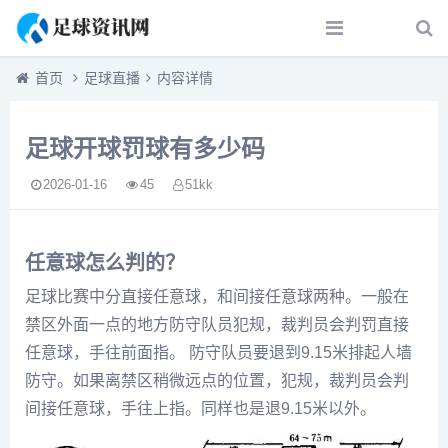
首页
足球直播
内容详情
足球开球罚球有多少码
2026-01-16
45
51kk
任意球怎么判的？
足球比赛中分直接任意球，和间接任意球两种。一般在
禁区外面一点的地方防守队员犯规，裁判员会判罚直接
任意球，手往前面指。 防守队员要退到9.15米排起人墙
防守。如果离禁区稍微远点的位置，犯规，裁判员会判
间接任意球，手往上指。同样也是退9.15米以外。