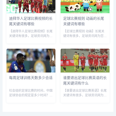
市...
高...
迪拜华人足球比赛视频的长
足球比赛规则 动画的长尾
尾关键词有哪些
关键词有哪些
【迪拜华人足球比赛视频】长尾
【足球比赛规则 动画】长尾关
关键词有很多，足球资讯网为您
键词有很多，足球资讯网为您整
整理各个搜索引擎的相关长尾关
理各个搜索引擎的相关长尾关键
键词： 百度的相关长尾关键
词： 百度的相关长尾关键词：
词：迪拜华人足球比赛视频回
足球比赛规则动画讲解,足球比
放,迪拜华人足球比赛视频直播,
赛规则动画视频,足球比赛规则
迪拜华人足球比赛视频完整版,
动画图片,足球比赛的规则视频...
迪拜...
每周足球训练天数多少合适
谁要退出足球比赛英语的长
尾关键词有什么
社会组织足球比赛的时间，中国
【谁要退出足球比赛英语】长尾
足球协会的规定是多少时间？社
关键词有很多，足球资讯网为您
会组足球的比赛时间，我国足球
整理各个搜索引擎的相关长尾关
协会的规定是九十分钟。足球的
键词： 百度的相关长尾关键
比赛时间是统一的，比赛持续时
词：谁要退出足球比赛英语翻
间每场比赛应当进行 90 分钟，
译,谁要退出足球比赛英语怎么