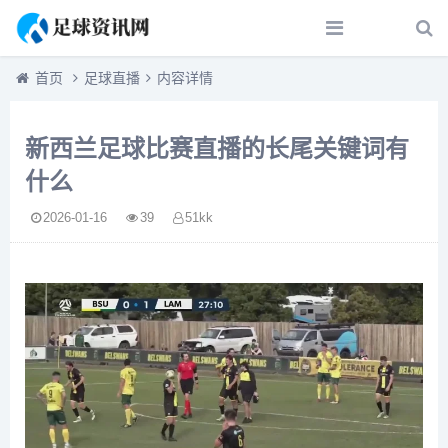
首页
足球直播
内容详情
新西兰足球比赛直播的长尾关键词有
什么
2026-01-16
39
51kk