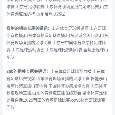
球赛,山东省足球联赛,山东体育现场直播的足球比赛,山东
体育频道足协杯,山东足球队赛程
搜狗的相关长尾关键词
：山东体育足球解说员,山东足球
比赛直播,山东体育频道足球直播,山东足球今天比赛,山东
体育现场直播的足球比赛,山东省中国体育彩票杯足球比
赛,山东足球运动协会,山东足球比赛时间表,全运会足球山
东队
360的相关长尾关键词
：山东体育足球比赛直播,山东体
育足球比赛视频,山东体育现场直播的足球比赛,鲁能泰山
足球比赛直播山东体育,中国体育彩票足球比赛,山东体育
频道现场直播,山东体育频道直播在线观看,梁平体育足球
比赛直播,2025莆田体育场足球比赛,cctv5体育足球比赛
回放