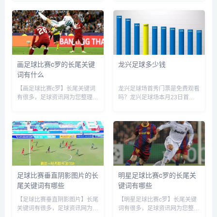
大，广东籍足球运动员发挥自身
键词： 百度的相关长尾关键
小快灵、技术细腻，配合流畅等
词：寻甸县足球比赛2024年结
特点，在上个世纪80年代，90
果,寻甸县足球比赛2024时间,寻
年代对中国国家足球发展做出了
甸县足球比赛2024赛...
重...
画足球比赛c罗的长尾关键
龙兴足球多少钱
词有什么
【画足球比赛c罗】长尾关键词
龙兴足球场首秀门票是免费观看
有很多，足球资讯网为您整理各
吗？龙兴足球场本月23日首
个搜索引擎的相关长尾关键词：
秀，可免费看球！近日，有网友
百度的相关长尾关键词：画足球
发布信息称5月23日15点，中俄
比赛c罗怎么画,画足球比赛c罗
U15女足将在龙兴足球场进行对
图片,足球c罗怎么画,足球c罗简
决，这将是该球场的首秀。这个
笔画,画足球明星c罗,...
消息是否属实？就龙兴足球场
的...
足球比赛垂直阴影图片的长
明星足球比赛c罗的长尾关
尾关键词有哪些
键词有哪些
【足球比赛垂直阴影图片】长尾
【明星足球比赛c罗】长尾关键
关键词有很多，足球资讯网为您
词有很多，足球资讯网为您整理