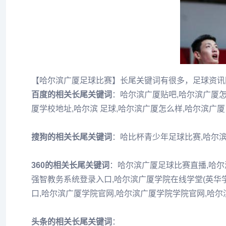
【哈尔滨广厦足球比赛】长尾关键词有很多，足球资讯
百度的相关长尾关键词
：哈尔滨广厦贴吧,哈尔滨广厦怎
厦学校地址,哈尔滨 足球,哈尔滨广厦怎么样,哈尔滨广
搜狗的相关长尾关键词
：哈比杯青少年足球比赛,哈尔滨
360的相关长尾关键词
：哈尔滨广厦足球比赛直播,哈尔
强智教务系统登录入口,哈尔滨广厦学院在线学堂(英华
口,哈尔滨广厦学院官网,哈尔滨广厦学院学院官网,哈
头条的相关长尾关键词
：