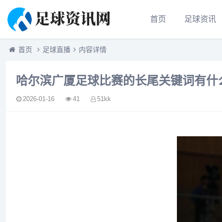
首页
足球资讯
首页
足球直播
内容详情
哈尔滨广厦足球比赛的长尾关键词有什
2026-01-16
41
51kk