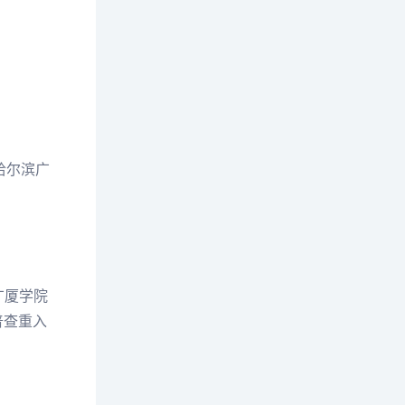
哈尔滨广
广厦学院
普查重入