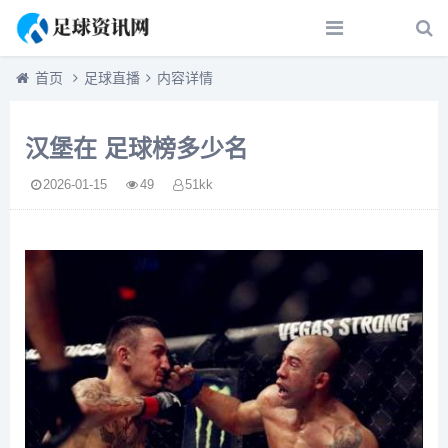
首页
足球直播
内容详情
汉堡在 足球榜多少名
2026-01-15
49
51kk