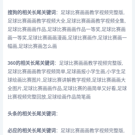
搜狗的相关长尾关键词
：足球比赛画画教学视频完整版,
足球比赛画画教学视频大全,足球比赛画画教学视频全集,
足球比赛画画作品,足球比赛画画作品一等奖,足球比赛画
画一等奖,足球比赛画画漫画,足球比赛画作,足球比赛画一
幅画,足球比赛画怎么画
360的相关长尾关键词
：足球比赛画画教学视频完整版,
足球比赛画画教学视频简单,足球画报小学生画,小学生足
球绘画比赛图片,足球比赛讲解教学视频,足球比赛画画大
全图片,足球比赛画画作品,足球比赛的画简单又好看,足球
比赛视频完整回放,足球绘画作品简笔画
头条的相关长尾关键词
：
必应的相关长尾关键词
：足球比赛画画教学视频完整版,