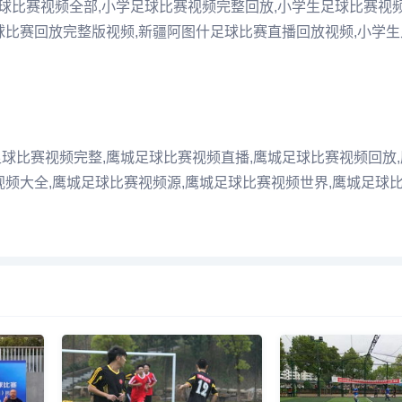
球比赛视频全部,小学足球比赛视频完整回放,小学生足球比赛视频
球比赛回放完整版视频,新疆阿图什足球比赛直播回放视频,小学
球比赛视频完整,鹰城足球比赛视频直播,鹰城足球比赛视频回放
视频大全,鹰城足球比赛视频源,鹰城足球比赛视频世界,鹰城足球