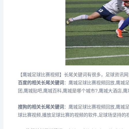
【鹰城足球比赛视频】长尾关键词有很多，足球资讯网
百度的相关长尾关键词
：鹰城足球比赛视频回放,鹰城足
团,鹰城贴吧,鹰城百科,鹰城是哪个城市?,鹰城大酒店,鹰城
搜狗的相关长尾关键词
：鹰城足球比赛视频回放,鹰城足
球比赛视频,播放足球比赛的视频的软件,足球场坚持的