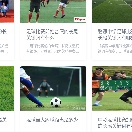
的长
足球比赛前拍合照的长尾
婺源中学足球比
关键词有什么
长尾关键词有哪
尾关键
【足球比赛前拍合照】长尾关键词
【婺源中学足球比赛
整理各
有很多，足球资讯网为您整理各个
键词有很多，足球资
词：
搜索引擎的相关长尾关键词： 百
各个搜索引擎的相关
宁高中
度的相关长尾关键词：足球比赛前
百度的相关长尾关键
足球
拍合照叫什么,足球比赛前拍合照
足球比赛成绩查询,婺
赛时
怎么拍,足球比赛赛前合照,赛前合
比赛成绩单,婺源中学
影 足球,足球队...
绩公布,婺源中学...
尾关
足球最大踢球距离是多少
中彩足球比赛加
的长尾关键词有