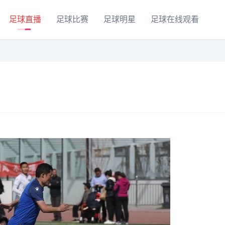
足球直播
足球比赛
足球明星
足球在线观看