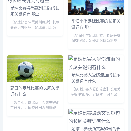
鸿图,大展宏图下一句怎么说,
大...
足球比赛辱骂裁判黄牌的长
尾关键词有哪些
华润小学足球比赛的长尾关
【足球比赛辱骂裁判黄牌】长尾
键词有哪些
关键词有很多，足球资讯网为您
整理各个搜索引擎的相关长尾关
【华润小学足球比赛】长尾关键
键词： 百度的相关长尾关键
词有很多，足球资讯网为您整理
词：足球比赛辱骂裁判黄牌犯规
各个搜索引擎的相关长尾关键
吗,足球比赛辱骂裁判黄牌怎么
词： 百度的相关长尾关键词：
处理,足球比赛辱骂裁判黄牌违
华润小学足球队,华润实验小学
法吗...
足球队,华新小学足球队比赛,硕
联小学足球比赛,全区六所小学
举...
足球比赛人受伤流血的长尾
关键词有什么
彭县的足球比赛的长尾关键
【足球比赛人受伤流血】长尾关
词有什么
键词有很多，足球资讯网为您整
理各个搜索引擎的相关长尾关键
【彭县的足球比赛】长尾关键词
词： 百度的相关长尾关键词：
有很多，足球资讯网为您整理各
足球比赛人受伤流血怎么办,足
个搜索引擎的相关长尾关键词：
球比赛人受伤流血怎么赔偿,足
百度的相关长尾关键词：彭县的
球比赛人受伤流血视频,足球受
足球比赛有哪些,彭县的足球比
伤...
足球比赛鼓劲文案短句的长
赛在哪里,彭县的足球比赛在哪