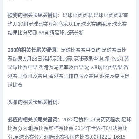
搜狗的相关长尾关键词
：足球比赛赛果,足球比赛赛果查
询,U10组足球比赛互射乌龙,8.1足球比赛结果,足球比赛
结果比分预测,88竞猜足球比赛分析
360的相关长尾关键词
：足球比赛赛果查询,足球赛事比
赛结果,9月28日赣超足球比赛,足球赛果查询,湖北vs江苏
足球比赛结果,香港赛马赔率及赛果,湖人8场比赛结果,香
港赛马资讯及赛果,香港赛马排位表及赛果,湘潭vs娄底足
球比赛
头条的相关长尾关键词
：
必应的相关长尾关键词
：2023足协杯1/8决赛赛程表,足球
比赛分为:联赛比赛和杯赛比赛,2014年世界杯8/1决赛比
分,足球比赛分为:国际比赛和国内比赛,02月22日 16:15