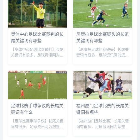
长传球：一、距离非常远的长传
词：中彩足球比赛加时赛进球规
球，踢球者感觉必须发全力或者
则,中彩足球比赛加时赛进球数,
是百分之七十以上的力量，这样
中彩足球比赛加时赛进球算犯
的长传...
规...
奥体中心足球比赛裁判的长
尼康拍足球比赛镜头的长尾
尾关键词有哪些
关键词有哪些
【奥体中心足球比赛裁判】长尾
【尼康拍足球比赛镜头】长尾关
关键词有很多，足球资讯网为您
键词有很多，足球资讯网为您整
整理各个搜索引擎的相关长尾关
理各个搜索引擎的相关长尾关键
键词： 百度的相关长尾关键
词： 百度的相关长尾关键词：
词：奥体中心足球比赛裁判名
尼康拍足球比赛镜头怎么调,尼
单,奥体中心足球比赛裁判是谁,
康拍足球比赛镜头怎么设置,尼
奥体中心足球比赛裁判要求,奥
康拍足球比赛镜头推荐,尼康拍
体中...
足...
足球比赛手球争议的长尾关
福州厦门足球比赛的长尾关
键词有什么
键词有哪些
【足球比赛手球争议】长尾关键
【福州厦门足球比赛】长尾关键
词有很多，足球资讯网为您整理
词有很多，足球资讯网为您整理
各个搜索引擎的相关长尾关键
各个搜索引擎的相关长尾关键
词： 百度的相关长尾关键词：
词： 百度的相关长尾关键词：