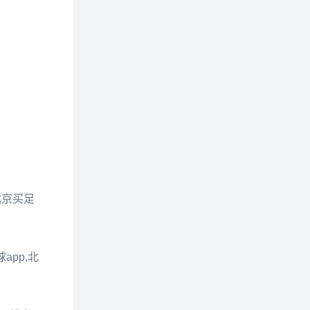
北京买足
pp,北