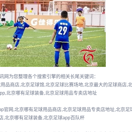
讯网为您整理各个搜索引擎的相关长尾关键词：
用品商店,北京足球馆,北京足球比赛场地,北京最大的足球商店,
pp,北京哪有足球装备,北京足球用品专卖店地址
p官网,北京哪有足球用品商店,北京足球用品专卖店地址,北京足球a
店,北京哪有足球装备,北京足球app百队杯