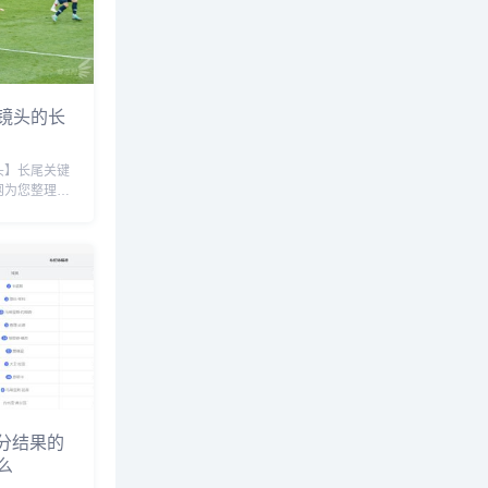
镜头的长
头】长尾关键
网为您整理各
尾关键词：
词：尼康拍足
康拍足球比
拍足球比赛
比分结果的
么