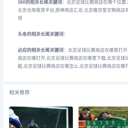
360的相关长尾关键词
：北京足球比赛商店在哪个位置,
北京仓库租赁平台,原神商店汇总,北京雍京堂文物商店
场
头条的相关长尾关键词
：
必应的相关长尾关键词
：北京足球比赛商店在哪里打开
商店在哪打开,北京足球比赛商店在哪里下载,北京足球
能,北京足球比赛商店在哪怎么,北京足球比赛商店在哪
相关推荐