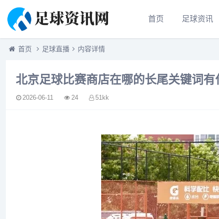
首页
足球资讯
首页
足球直播
内容详情
北京足球比赛商店在哪的长尾关键词有
2026-06-11
24
51kk