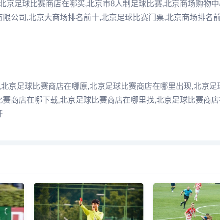
北京足球比赛商店在哪买,北京市8人制足球比赛,北京商场购物中
有限公司,北京大商场排名前十,北京足球比赛门票,北京商场排名
,北京足球比赛商店在哪原,北京足球比赛商店在哪里出现,北京足
比赛商店在哪下载,北京足球比赛商店在哪里找,北京足球比赛商
开