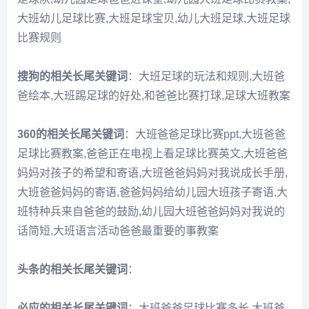
大班幼儿足球比赛,大班足球宝贝,幼儿大班足球,大班足球
比赛规则
搜狗的相关长尾关键词
：大班足球的玩法和规则,大班爸
爸绘本,大班踢足球的好处,和爸爸比赛打球,足球大班教案
360的相关长尾关键词
：大班爸爸足球比赛ppt,大班爸爸
足球比赛教案,爸爸正在电视上看足球比赛英文,大班爸爸
妈妈对孩子的希望和寄语,大班爸爸妈妈对我说成长手册,
大班爸爸妈妈的寄语,爸爸妈妈给幼儿园大班孩子寄语,大
班特种兵来自爸爸的鼓励,幼儿园大班爸爸妈妈对我说的
话简短,大班语言活动爸爸最重要的事教案
头条的相关长尾关键词
：
必应的相关长尾关键词
：大班爸爸足球比赛多长,大班爸