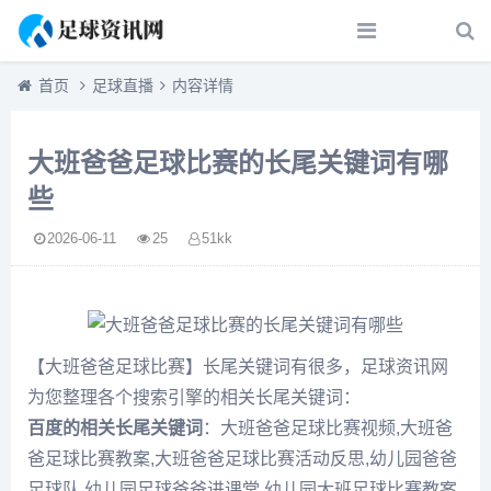
首页
足球直播
内容详情
大班爸爸足球比赛的长尾关键词有哪
些
2026-06-11
25
51kk
【大班爸爸足球比赛】长尾关键词有很多，足球资讯网
为您整理各个搜索引擎的相关长尾关键词：
百度的相关长尾关键词
：大班爸爸足球比赛视频,大班爸
爸足球比赛教案,大班爸爸足球比赛活动反思,幼儿园爸爸
足球队,幼儿园足球爸爸进课堂,幼儿园大班足球比赛教案,