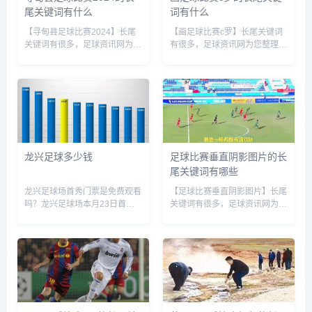
尾关键词有什么
词有什么
【寻甸县足球比赛2024】长尾
【画足球比赛c罗】长尾关键词
关键词有很多，足球资讯网为您
有很多，足球资讯网为您整理各
整理各个搜索引擎的相关长尾关
个搜索引擎的相关长尾关键词：
键词： 百度的相关长尾关键
百度的相关长尾关键词：画足球
词：寻甸县足球比赛2024年结
比赛c罗怎么画,画足球比赛c罗
果,寻甸县足球比赛2024时间,寻
图片,足球c罗怎么画,足球c罗简
甸县足球比赛2024赛...
笔画,画足球明星c罗,...
龙兴足球多少钱
足球比赛垂直阴影图片的长
尾关键词有哪些
龙兴足球场首秀门票是免费观看
【足球比赛垂直阴影图片】长尾
吗？龙兴足球场本月23日首
关键词有很多，足球资讯网为您
秀，可免费看球！近日，有网友
整理各个搜索引擎的相关长尾关
发布信息称5月23日15点，中俄
键词： 百度的相关长尾关键
U15女足将在龙兴足球场进行对
词：足球比赛垂直阴影图片大
决，这将是该球场的首秀。这个
全,足球比赛垂直阴影图片高清,
消息是否属实？就龙兴足球场
足球比赛垂直阴影图片素材,足
的...
球场...