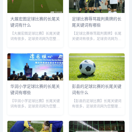
大展宏图足球比赛的长尾关
足球比赛辱骂裁判黄牌的长
键词有什么
尾关键词有哪些
【大展宏图足球比赛】长尾关键
【足球比赛辱骂裁判黄牌】长尾
词有很多，足球资讯网为您整理
关键词有很多，足球资讯网为您
各个搜索引擎的相关长尾关键
整理各个搜索引擎的相关长尾关
词： 百度的相关长尾关键词：
键词： 百度的相关长尾关键
大展宏图足球比赛视频,大展宏
词：足球比赛辱骂裁判黄牌犯规
图足球比赛直播,大展宏图 大展
吗,足球比赛辱骂裁判黄牌怎么
鸿图,大展宏图下一句怎么说,
处理,足球比赛辱骂裁判黄牌违
大...
法吗...
华润小学足球比赛的长尾关
彭县的足球比赛的长尾关键
键词有哪些
词有什么
【华润小学足球比赛】长尾关键
【彭县的足球比赛】长尾关键词
词有很多，足球资讯网为您整理
有很多，足球资讯网为您整理各
各个搜索引擎的相关长尾关键
个搜索引擎的相关长尾关键词：
词： 百度的相关长尾关键词：
百度的相关长尾关键词：彭县的
华润小学足球队,华润实验小学
足球比赛有哪些,彭县的足球比
足球队,华新小学足球队比赛,硕
赛在哪里,彭县的足球比赛在哪