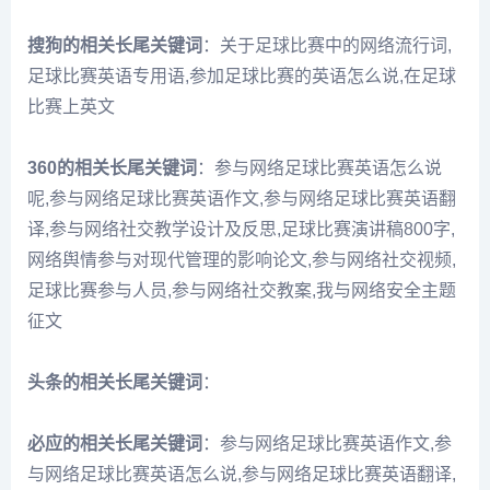
搜狗的相关长尾关键词
：关于足球比赛中的网络流行词,
足球比赛英语专用语,参加足球比赛的英语怎么说,在足球
比赛上英文
360的相关长尾关键词
：参与网络足球比赛英语怎么说
呢,参与网络足球比赛英语作文,参与网络足球比赛英语翻
译,参与网络社交教学设计及反思,足球比赛演讲稿800字,
网络舆情参与对现代管理的影响论文,参与网络社交视频,
足球比赛参与人员,参与网络社交教案,我与网络安全主题
征文
头条的相关长尾关键词
：
必应的相关长尾关键词
：参与网络足球比赛英语作文,参
与网络足球比赛英语怎么说,参与网络足球比赛英语翻译,