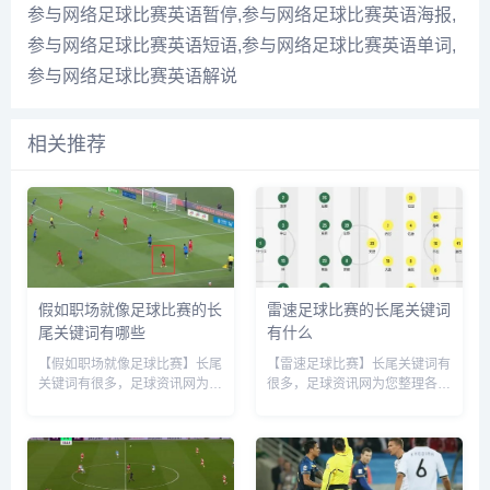
参与网络足球比赛英语暂停,参与网络足球比赛英语海报,
参与网络足球比赛英语短语,参与网络足球比赛英语单词,
参与网络足球比赛英语解说
相关推荐
假如职场就像足球比赛的长
雷速足球比赛的长尾关键词
尾关键词有哪些
有什么
【假如职场就像足球比赛】长尾
【雷速足球比赛】长尾关键词有
关键词有很多，足球资讯网为您
很多，足球资讯网为您整理各个
整理各个搜索引擎的相关长尾关
搜索引擎的相关长尾关键词：
键词： 百度的相关长尾关键
百度的相关长尾关键词：雷速足
词：如果职场是一场大戏 那你
球比赛即时比分,雷速足球比赛
需要了解,职场如球场,假如我是
直播,雷速足球体育,雷速足球即
职场人,职场如同,职场如赛场,...
时比分手机版,雷速体育 足球...