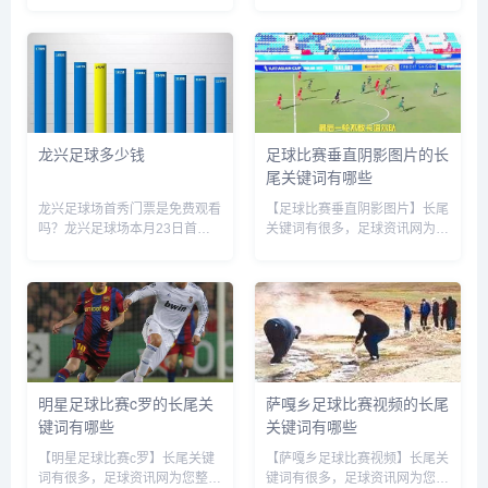
键词： 百度的相关长尾关键
百度的相关长尾关键词：画足球
词：寻甸县足球比赛2024年结
比赛c罗怎么画,画足球比赛c罗
果,寻甸县足球比赛2024时间,寻
图片,足球c罗怎么画,足球c罗简
甸县足球比赛2024赛...
笔画,画足球明星c罗,...
龙兴足球多少钱
足球比赛垂直阴影图片的长
尾关键词有哪些
龙兴足球场首秀门票是免费观看
【足球比赛垂直阴影图片】长尾
吗？龙兴足球场本月23日首
关键词有很多，足球资讯网为您
秀，可免费看球！近日，有网友
整理各个搜索引擎的相关长尾关
发布信息称5月23日15点，中俄
键词： 百度的相关长尾关键
U15女足将在龙兴足球场进行对
词：足球比赛垂直阴影图片大
决，这将是该球场的首秀。这个
全,足球比赛垂直阴影图片高清,
消息是否属实？就龙兴足球场
足球比赛垂直阴影图片素材,足
的...
球场...
明星足球比赛c罗的长尾关
萨嘎乡足球比赛视频的长尾
键词有哪些
关键词有哪些
【明星足球比赛c罗】长尾关键
【萨嘎乡足球比赛视频】长尾关
词有很多，足球资讯网为您整理
键词有很多，足球资讯网为您整