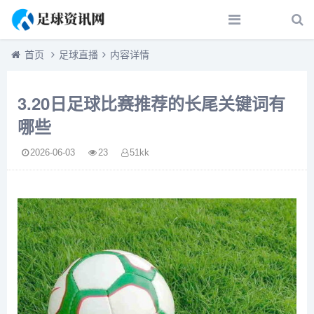
首页
足球直播
内容详情
3.20日足球比赛推荐的长尾关键词有
哪些
2026-06-03
23
51kk