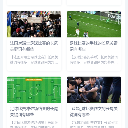
各个搜索引擎的相关长尾关键
整理各个搜索引擎的相关长尾关
词： 百度的相关长尾关键词：
键词： 百度的相关长尾关键
中国日报足球比赛直播,中国日
词：来宾滨江小学足球比赛视
报足球比赛视频,中国日报足球
频,来宾滨江小学足球比赛结果,
比赛报道,中国日报足球比赛时
湖滨小学足球比赛,滨江小学足
间,...
球队...
法国对瑞士足球比赛的长尾
足球比赛的手球的长尾关键
关键词有哪些
词有哪些
【法国对瑞士足球比赛】长尾关
【足球比赛的手球】长尾关键词
键词有很多，足球资讯网为您整
有很多，足球资讯网为您整理各
理各个搜索引擎的相关长尾关键
个搜索引擎的相关长尾关键词：
词： 百度的相关长尾关键词：
百度的相关长尾关键词：足球比
法国对瑞士足球比赛视频,法国
赛的手球叫什么,足球比赛的手
对瑞士足球比赛回放,法国对瑞
球是什么意思,足球比赛的手球
士足球比赛结果,法国vs瑞士足...
是几号球,足球比赛的手球有哪...
足球比赛冲进场结果的长尾
飞越足球比赛作文的长尾关
关键词有哪些
键词有哪些
【足球比赛冲进场结果】长尾关
【飞越足球比赛作文】长尾关键