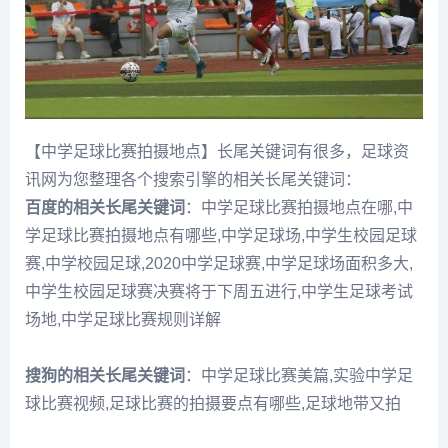
【中学足球比赛拍摄地点】长尾关键词有很多，足球资
讯网为您整理各个搜索引擎的相关长尾关键词：
百度的相关长尾关键词
：中学足球比赛拍摄地点在哪,中
学足球比赛拍摄地点有哪些,中学足球场,中学生校园足球
赛,中学校园足球,2020中学足球赛,中学足球场面积多大,
中学生校园足球赛决赛将于下周五进行,中学生足球考试
场地,中学足球比赛规则详解
搜狗的相关长尾关键词
：中学足球比赛美篇,实验中学足
球比赛视频,足球比赛的拍摄要点有哪些,足球地带又拍