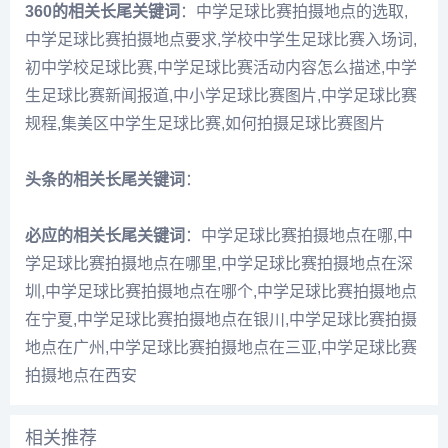
360的相关长尾关键词
：中学足球比赛拍摄地点的选取,
中学足球比赛拍摄地点要求,学校中学生足球比赛入场词,
初中学校足球比赛,中学足球比赛活动内容怎么描述,中学
生足球比赛新闻报道,中小学足球比赛图片,中学足球比赛
规程,集美区中学生足球比赛,如何拍摄足球比赛图片
头条的相关长尾关键词
：
必应的相关长尾关键词
：中学足球比赛拍摄地点在哪,中
学足球比赛拍摄地点在哪里,中学足球比赛拍摄地点在深
圳,中学足球比赛拍摄地点在哪个,中学足球比赛拍摄地点
在宁夏,中学足球比赛拍摄地点在银川,中学足球比赛拍摄
地点在广州,中学足球比赛拍摄地点在三亚,中学足球比赛
拍摄地点在西安
相关推荐