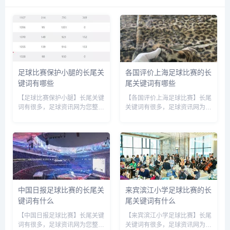
足球比赛保护小腿的长尾关
各国评价上海足球比赛的长
键词有哪些
尾关键词有哪些
【足球比赛保护小腿】长尾关键
【各国评价上海足球比赛】长尾
词有很多，足球资讯网为您整理
关键词有很多，足球资讯网为您
各个搜索引擎的相关长尾关键
整理各个搜索引擎的相关长尾关
词： 百度的相关长尾关键词：
键词： 百度的相关长尾关键
踢足球保护小腿的防具,足球保
词：上海足球评论员,上海国际
护腿部的装备,踢足球护小腿的
足球队,上海的足球比赛,上海足
叫什么,足球保护膝盖,踢足球保
球国脚,上海国际足球锦标赛,...
护...
中国日报足球比赛的长尾关
来宾滨江小学足球比赛的长
键词有什么
尾关键词有什么
【中国日报足球比赛】长尾关键
【来宾滨江小学足球比赛】长尾
词有很多，足球资讯网为您整理
关键词有很多，足球资讯网为您