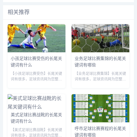
相关推荐
小孩足球比赛受伤的长尾关
业务足球比赛集锦的长尾关
键词有什么
键词有哪些
【小孩足球比赛受伤】长尾关键
【业务足球比赛集锦】长尾关键
词有很多，足球资讯网为您整理
词有很多，足球资讯网为您整理
各个搜索引擎的相关长尾关键
各个搜索引擎的相关长尾关键
词： 百度的相关长尾关键词：
词： 百度的相关长尾关键词：
小孩足球比赛受伤视频大全,小
业务足球俱乐部,足球业余比赛,
孩足球比赛受伤怎么赔偿,小孩
足球业务员,业务足球队管理办
足球比赛受伤怎么办,小孩足球
法,业务球队,业余足球联赛方
比赛...
案...
美式足球比赛战靴的长尾关
键词有什么
呼市足球比赛赛程的长尾关
【美式足球比赛战靴】长尾关键
键词有哪些
词有很多，足球资讯网为您整理