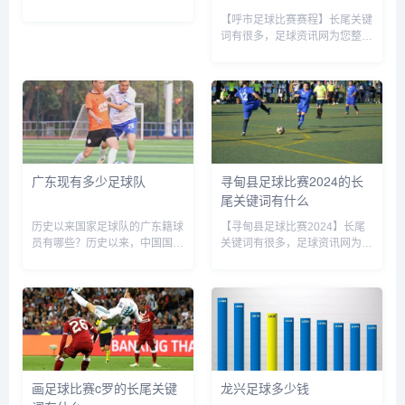
各个搜索引擎的相关长尾关键
【呼市足球比赛赛程】长尾关键
词： 百度的相关长尾关键词：
词有很多，足球资讯网为您整理
美式足球比赛战靴图片,美式足
各个搜索引擎的相关长尾关键
球比赛战靴品牌,美式足球比赛
词： 百度的相关长尾关键词：
战靴多少钱,美式足球装备,美式
呼市足球比赛赛程安排,呼市足
足...
球比赛赛程表,呼市足球比赛赛
程时间,呼和浩特足球比赛,呼市
足...
广东现有多少足球队
寻甸县足球比赛2024的长
尾关键词有什么
历史以来国家足球队的广东籍球
【寻甸县足球比赛2024】长尾
员有哪些？历史以来，中国国家
关键词有很多，足球资讯网为您
足球队中，广东籍球员占比比重
整理各个搜索引擎的相关长尾关
大，广东籍足球运动员发挥自身
键词： 百度的相关长尾关键
小快灵、技术细腻，配合流畅等
词：寻甸县足球比赛2024年结
特点，在上个世纪80年代，90
果,寻甸县足球比赛2024时间,寻
年代对中国国家足球发展做出了
甸县足球比赛2024赛...
重...
画足球比赛c罗的长尾关键
龙兴足球多少钱