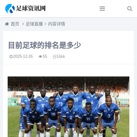
首页
足球直播
内容详情
目前足球的排名是多少
2025-12-26
55
51kk