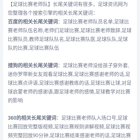
【足球比赛老师队】长尾关键词有很多，足球资讯网为
您整理各个搜索引擎的相关长尾关键词：
百度的相关长尾关键词
：足球比赛老师队员名单,足球比
赛老师队伍名称,老师们足球比赛,足球比赛老师致辞,足球
比赛队员,教师足球队队名,足球比赛队医,足球队队,足球
队的比赛,足球比赛队伍
搜狗的相关长尾关键词
：足球比赛老师没给孩子穿外套,
迷你罗带新女友观看足球比赛,足球比赛感谢老师的话,足
球比赛点评语,足球比赛感谢教练的话,足球比赛让球,对足
球启蒙老师的感谢语,跟足球老师的感情,足球教学对比赛
的影响
360的相关长尾关键词
：足球比赛老师队入场口号,足球
比赛回放完整版视频,足球比赛规则讲解视频,足球比赛视
频完整回放90分钟,足球比赛结束感谢老师的话,足球比赛