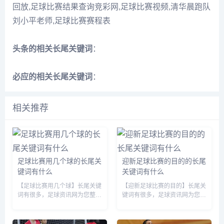
回放,足球比赛结果查询竞彩网,足球比赛视频,清华晨跑队
刘小平老师,足球比赛赛程表
头条的相关长尾关键词
：
必应的相关长尾关键词
：
相关推荐
足球比赛用几个球的长尾关
迎新足球比赛的目的的长尾
键词有什么
关键词有什么
【足球比赛用几个球】长尾关键
【迎新足球比赛的目的】长尾关
词有很多，足球资讯网为您整理
键词有很多，足球资讯网为您整
各个搜索引擎的相关长尾关键
理各个搜索引擎的相关长尾关键
词： 百度的相关长尾关键词：
词： 百度的相关长尾关键词：
足球比赛用几个球合适,足球比
迎新足球比赛的目的和意义,迎