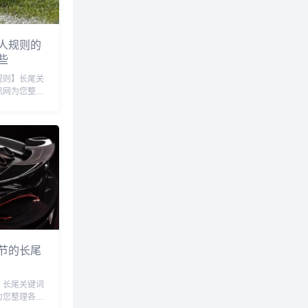
人规则的
些
规则】长尾关
讯网为您整理
长尾关键词：
词：足球比赛
足球比赛受
比赛受伤换
节的长尾
】长尾关键词
为您整理各个