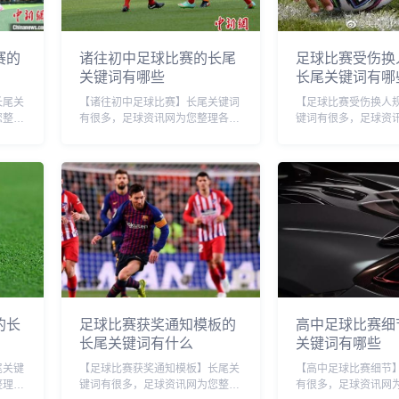
赛的
诸往初中足球比赛的长尾
足球比赛受伤换
关键词有哪些
长尾关键词有哪
长尾关
【诸往初中足球比赛】长尾关键词
【足球比赛受伤换人
您整理
有很多，足球资讯网为您整理各个
键词有很多，足球资
键词：
搜索引擎的相关长尾关键词： 百
各个搜索引擎的相关
藏校园
度的相关长尾关键词：初中校园足
百度的相关长尾关键
曲市小
球比赛,初中足球比赛视频完整回
受伤换人规则是什么,
足球
放,初中足球比赛竞赛规程,初中校
伤换人规则图解,足球
园足球联赛,初中...
人规则最新,足球...
的长
足球比赛获奖通知模板的
高中足球比赛细
长尾关键词有什么
关键词有哪些
尾关键
【足球比赛获奖通知模板】长尾关
【高中足球比赛细节
整理各
键词有很多，足球资讯网为您整理
有很多，足球资讯网