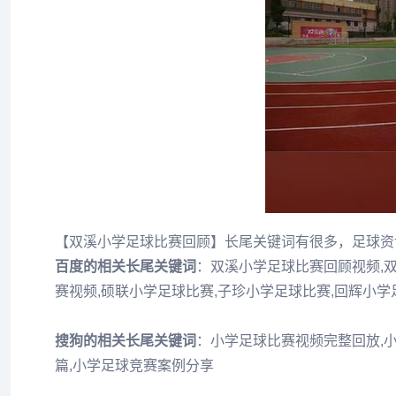
【双溪小学足球比赛回顾】长尾关键词有很多，足球资
百度的相关长尾关键词
：双溪小学足球比赛回顾视频,
赛视频,硕联小学足球比赛,子珍小学足球比赛,回辉小学足
搜狗的相关长尾关键词
：小学足球比赛视频完整回放,
篇,小学足球竞赛案例分享