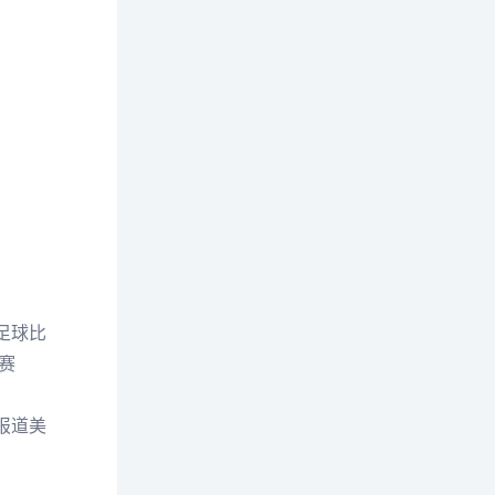
足球比
比赛
报道美