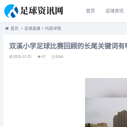
首页
足球资讯
首页
足球直播
内容详情
双溪小学足球比赛回顾的长尾关键词有
2025-12-25
67
51kk