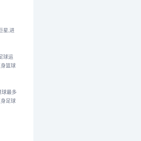
巨星,进
足球运
变身篮球
进球最多
变身足球