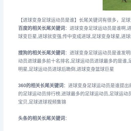
【进球变身足球运动员是谁】长尾关键词有很多，足球
百度的相关长尾关键词
：进球变身足球运动员是谁啊,进
球变巨星,进球就变强,传中变成进球,足球变身球星,进
搜狗的相关长尾关键词
：进球变身足球运动员是谁发明
动员进球最多前十名排名,足球运动员进球最多的是谁,足
明星,足球运动员进球后跪倒,进球变身篮球巨星
360的相关长尾关键词
：进球变身足球运动员是谁提出的
的足球运动员排行榜,进球最多的足球运动员,足球运动
宝贝,足球进球视频集锦
头条的相关长尾关键词
：