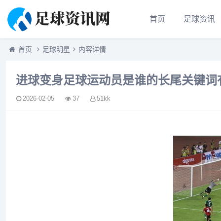
首页
足球资讯
首页
足球明星
内容详情
进球变身足球运动员是谁的长尾关键词
2026-02-05
37
51kk