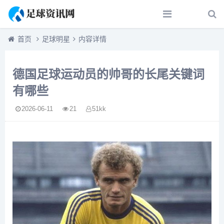
首页
足球明星
内容详情
德国足球运动员的帅哥的长尾关键词
有哪些
2026-06-11
21
51kk