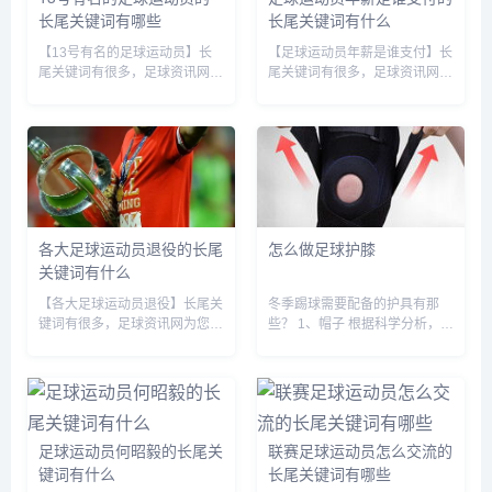
长尾关键词有哪些
长尾关键词有什么
【13号有名的足球运动员】长
【足球运动员年薪是谁支付】长
尾关键词有很多，足球资讯网为
尾关键词有很多，足球资讯网为
您整理各个搜索引擎的相关长尾
您整理各个搜索引擎的相关长尾
关键词： 百度的相关长尾关键
关键词： 百度的相关长尾关键
词：13号有名的足球运动员是
词：足球运动员年薪是谁支付
谁,13号有名的足球运动员有哪
的,足球运动员的年薪,足球运动
些,13号著名足球运动员,著...
员年薪是税后吗,足球运动员年
薪...
各大足球运动员退役的长尾
怎么做足球护膝
关键词有什么
【各大足球运动员退役】长尾关
冬季踢球需要配备的护具有那
键词有很多，足球资讯网为您整
些？ 1、帽子 根据科学分析，人
理各个搜索引擎的相关长尾关键
体的热量很大一部分是从人的头
词： 百度的相关长尾关键词：
皮上散去的，所以在冬季里踢球
各大足球运动员退役了吗,各大
帽子是必不可少的，佩戴帽子不
足球运动员退役年龄排名,足球
仅会为身体保护热量，同时还能
运动员 退役,足球运动员退役
保护你的耳朵，以免冻伤...
年...
足球运动员何昭毅的长尾关
联赛足球运动员怎么交流的
键词有什么
长尾关键词有哪些