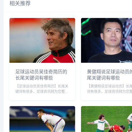
相关推荐
足球运动员吴佳奇简历的
黄健翔说足球运动员
长尾关键词有哪些
尾关键词有哪些
【足球运动员吴佳奇简历】长尾关
【黄健翔说足球运动员】长
键词有很多，足球资讯网为您整理
词有很多，足球资讯网为您
各个搜索引擎的相关长尾关键词：
个搜索引擎的相关长尾关键
百度的相关长尾关键词：足球运动
百度的相关长尾关键词：黄
员吴佳奇简历图片,足球运动员吴
足球运动员的话,黄健翔说足
佳奇简历介绍,足球运动员吴佳奇
动员是真的吗,黄健翔足球水平
简历资料,吴佳龙...
球名嘴黄健翔,黄...