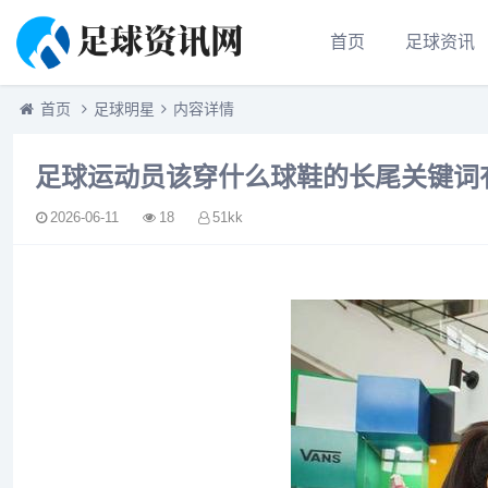
首页
足球资讯
首页
足球明星
内容详情
足球运动员该穿什么球鞋的长尾关键词
2026-06-11
18
51kk