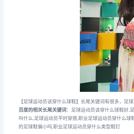
【足球运动员该穿什么球鞋】长尾关键词有很多，足球
百度的相关长尾关键词
：足球运动员该穿什么球鞋好,
叫什么,足球运动员平时穿搭,职业足球运动员穿什么球
的足球鞋偏小吗,职业足球运动员穿什么类型鞋钉