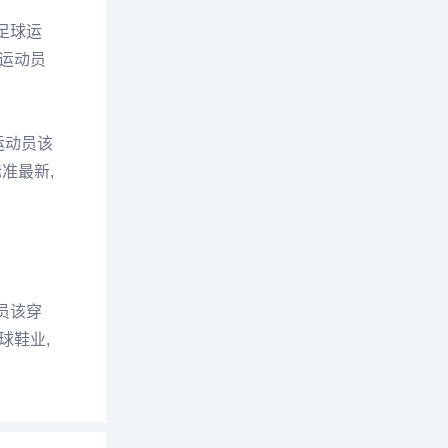
足球运
球运动员
运动员该
准最新,
员该穿
球鞋业,