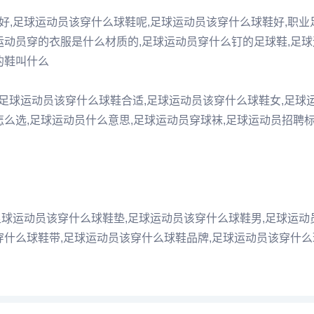
好,足球运动员该穿什么球鞋呢,足球运动员该穿什么球鞋好,职业
运动员穿的衣服是什么材质的,足球运动员穿什么钉的足球鞋,足
的鞋叫什么
足球运动员该穿什么球鞋合适,足球运动员该穿什么球鞋女,足球
么选,足球运动员什么意思,足球运动员穿球袜,足球运动员招聘标
足球运动员该穿什么球鞋垫,足球运动员该穿什么球鞋男,足球运动
穿什么球鞋带,足球运动员该穿什么球鞋品牌,足球运动员该穿什么