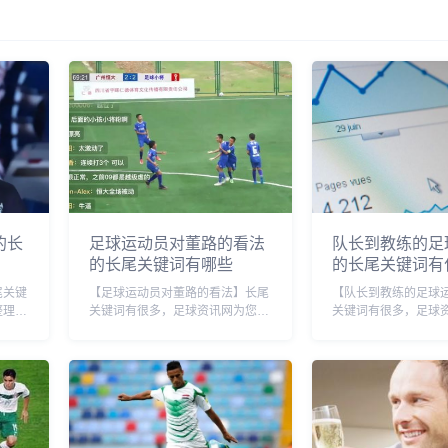
的长
足球运动员对董路的看法
队长到教练的足
的长尾关键词有哪些
的长尾关键词有
尾关键
【足球运动员对董路的看法】长尾
【队长到教练的足球
整理各
关键词有很多，足球资讯网为您整
关键词有很多，足球
词：
理各个搜索引擎的相关长尾关键
理各个搜索引擎的相
健翔说
词： 百度的相关长尾关键词：足
词： 百度的相关长尾关键词：队
球运
球运动员对董路的看法是什么,足
长到教练的足球运动员
,足
球运动员对董路的看法和看法,足
到教练的足球运动员叫
球运动员对董路的看法...
到教练的足球运动员小.