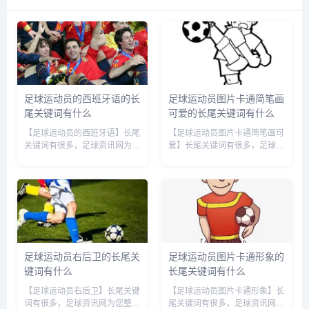
足球运动员的西班牙语的长
足球运动员图片卡通简笔画
尾关键词有什么
可爱的长尾关键词有什么
【足球运动员的西班牙语】长尾
【足球运动员图片卡通简笔画可
关键词有很多，足球资讯网为您
爱】长尾关键词有很多，足球资
整理各个搜索引擎的相关长尾关
讯网为您整理各个搜索引擎的相
键词： 百度的相关长尾关键
关长尾关键词： 百度的相关长
词：足球运动员的西班牙语怎么
尾关键词：足球运动员图片卡通
说,足球运动员的西班牙语翻译,
简笔画可爱版,足球运动员的图
足球运动员的西班牙语是什么,
片卡通,足球运动员卡通简笔画...
足...
足球运动员右后卫的长尾关
足球运动员图片卡通形象的
键词有什么
长尾关键词有什么
【足球运动员右后卫】长尾关键
【足球运动员图片卡通形象】长
词有很多，足球资讯网为您整理
尾关键词有很多，足球资讯网为