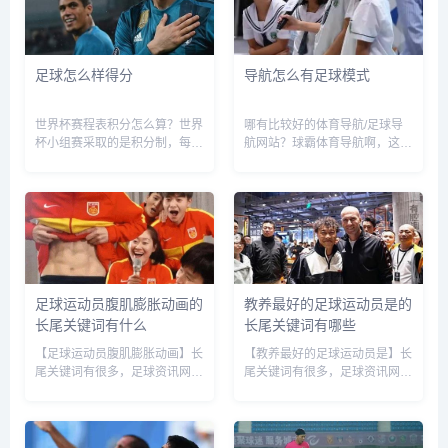
足球怎么样得分
导航怎么有足球模式
世界杯赛程表积分怎么算？世界
哪有比较好的体育导航/足球导
杯小组赛采取的是积分制，每赢
航网站？球霸体育导航啊，这个
1场比赛就积3分，平1场比赛积
网站关于体育方面的尤其是足球
1分，而输掉比赛则不会积分，
和篮球的站的导航特别全面啊。
小组赛结束后，优先根据积分的
比如啊，你可以在它那里找到各
高低来决定小组排名。 世界杯
个俱乐部的站点。买卖体育用品
每个小组有4支球队，小组赛进
的地方，还有很多足球篮球论
行...
坛。总...
足球运动员腹肌膨胀动画的
教养最好的足球运动员是的
长尾关键词有什么
长尾关键词有哪些
【足球运动员腹肌膨胀动画】长
【教养最好的足球运动员是】长
尾关键词有很多，足球资讯网为
尾关键词有很多，足球资讯网为
您整理各个搜索引擎的相关长尾
您整理各个搜索引擎的相关长尾
关键词： 百度的相关长尾关键
关键词： 百度的相关长尾关键
词：足球运动员腹肌膨胀动画
词：教养最好的足球运动员是
图,足球运动员 腹肌,足球队腹肌,
谁,教养最好的足球运动员是哪