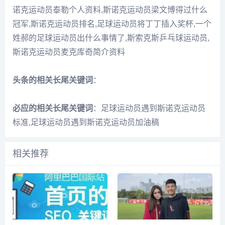
诺克运动员泰勒个人资料,斯诺克运动员梁文博得过什么
冠军,斯诺克运动员排名,足球运动员将丁丁插入奖杯,一个
姓郝的足球运动员出什么事情了,斯索克斯乒乓球运动员,
斯诺克运动员麦克库奇简介资料
头条的相关长尾关键词
：
必应的相关长尾关键词
：足球运动员遇到斯诺克运动员
标准,足球运动员遇到斯诺克运动员加油稿
相关推荐