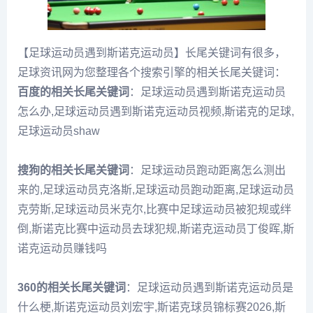
【足球运动员遇到斯诺克运动员】长尾关键词有很多，
足球资讯网为您整理各个搜索引擎的相关长尾关键词：
百度的相关长尾关键词
：足球运动员遇到斯诺克运动员
怎么办,足球运动员遇到斯诺克运动员视频,斯诺克的足球,
足球运动员shaw
搜狗的相关长尾关键词
：足球运动员跑动距离怎么测出
来的,足球运动员克洛斯,足球运动员跑动距离,足球运动员
克劳斯,足球运动员米克尔,比赛中足球运动员被犯规或绊
倒,斯诺克比赛中运动员去球犯规,斯诺克运动员丁俊晖,斯
诺克运动员赚钱吗
360的相关长尾关键词
：足球运动员遇到斯诺克运动员是
什么梗,斯诺克运动员刘宏宇,斯诺克球员锦标赛2026,斯