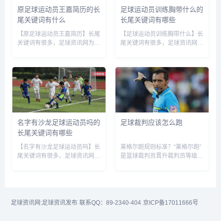
原足球运动员王嘉简历的长
足球运动员训练胸带什么的
尾关键词有什么
长尾关键词有哪些
【原足球运动员王嘉简历】长尾
【足球运动员训练胸带什么】长
关键词有很多，足球资讯网为您
尾关键词有很多，足球资讯网为
整理各个搜索引擎的相关长尾关
您整理各个搜索引擎的相关长尾
键词： 百度的相关长尾关键
关键词： 百度的相关长尾关键
词：原足球运动员王嘉简历照
词：足球运动员需要准备什么装
片,原足球运动员王嘉简历介绍,
备,足球运动员 胸罩,足球运动员
原足球运动员王嘉简历资料,足
需要的装备,足球运动员训练...
球运...
名字有沙龙足球运动员吗的
足球裁判应该怎么跑
长尾关键词有哪些
【名字有沙龙足球运动员吗】长
莱格尔跑规则标准？“莱格尔跑”
尾关键词有很多，足球资讯网为
是篮球裁判员晋升裁判员等级、
您整理各个搜索引擎的相关长尾
获取执法资格、等级裁判员注册
关键词： 百度的相关长尾关键
的体能测试必测项目。其标准测
词：名字有沙龙足球运动员吗英
试方法是根据音乐节奏由慢到快
文,名字有沙龙足球运动员吗知
进行的20米折返跑，每次“嘟”时
乎,沙龙会取名,沙龙名称怎么
必须踩到端线，测试开始时节...
足球资讯网:
足球资讯发布
联系QQ：89-2340-404
京ICP备17011666号
起...